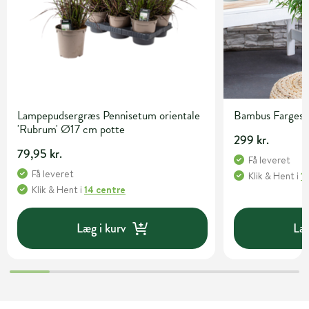
Lampepudsergræs Pennisetum orientale
Bambus Fargesia 
'Rubrum' Ø17 cm potte
299 kr.
79,95 kr.
Få leveret
Få leveret
Klik & Hent
i
1
Klik & Hent
i
14 centre
Læg i kurv
Læg