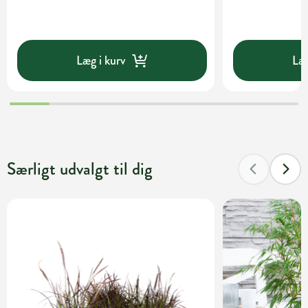
Læg i kurv
Læg
Særligt udvalgt til dig