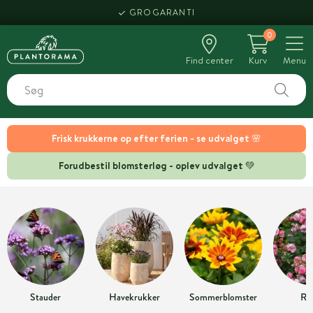
GROGARANTI
0
Find center
Kurv
Menu
Frisk krukkerne op efter ferien - se udvalget 🌸
Forudbestil blomsterløg - oplev udvalget 💚
Stauder
Havekrukker
Sommerblomster
Ro