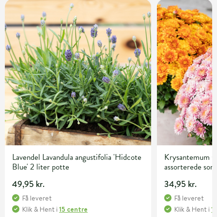
Lavendel Lavandula angustifolia 'Hidcote
Krysantemum C
Blue' 2 liter potte
assorterede sor
49,95 kr.
34,95 kr.
Få leveret
Få leveret
Klik & Hent
i
15 centre
Klik & Hent
i
1