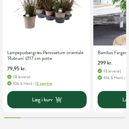
Lampepudsergræs Pennisetum orientale
Bambus Fargesia 
'Rubrum' Ø17 cm potte
299 kr.
79,95 kr.
Få leveret
Få leveret
Klik & Hent
i
1
Klik & Hent
i
12 centre
Læg i kurv
Læg