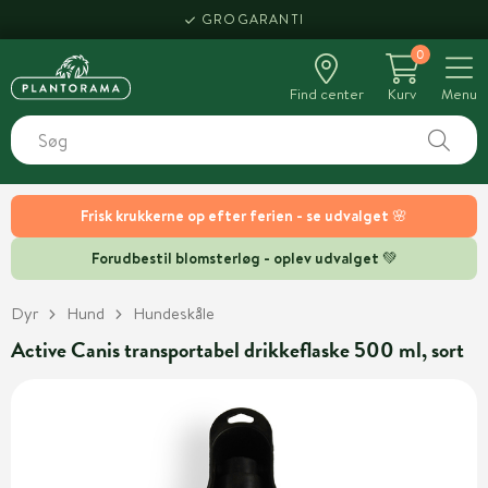
GROGARANTI
0
Find center
Kurv
Menu
Frisk krukkerne op efter ferien - se udvalget 🌸
Forudbestil blomsterløg - oplev udvalget 💚
Dyr
Hund
Hundeskåle
Active Canis transportabel drikkeflaske 500 ml, sort