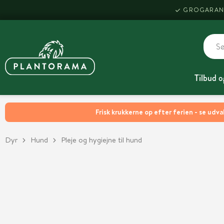
GROGARAN
Tilbud o
Frisk krukkerne op efter ferien - se udva
Dyr
Hund
Pleje og hygiejne til hund