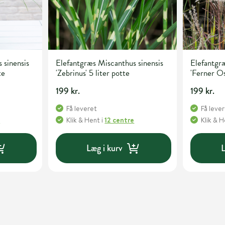
 sinensis
Elefantgræs Miscanthus sinensis
Elefantgræ
te
'Zebrinus' 5 liter potte
'Ferner Os
199 kr.
199 kr.
Få leveret
Få leve
e
Klik & Hent
i
12 centre
Klik & 
Læg i kurv
L