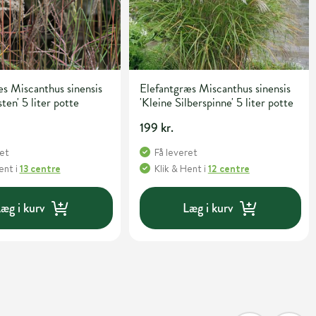
s Miscanthus sinensis
Elefantgræs Miscanthus sinensis
ten' 5 liter potte
'Kleine Silberspinne' 5 liter potte
199 kr.
ret
Få leveret
Hent
i
13 centre
Klik & Hent
i
12 centre
æg i kurv
Læg i kurv