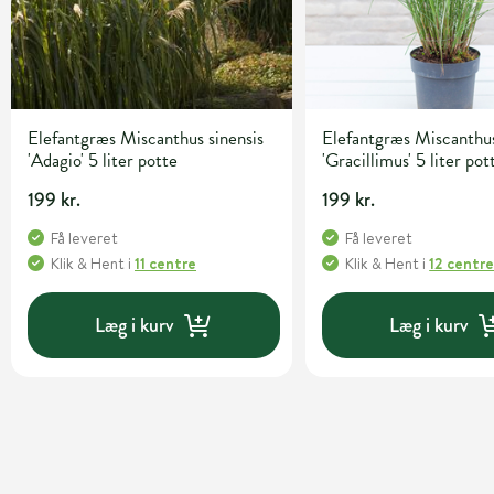
Elefantgræs Miscanthus sinensis
Elefantgræs Miscanthus
'Adagio' 5 liter potte
'Gracillimus' 5 liter pot
199 kr.
199 kr.
Få leveret
Få leveret
Klik & Hent
i
11 centre
Klik & Hent
i
12 centr
Læg i kurv
Læg i kurv