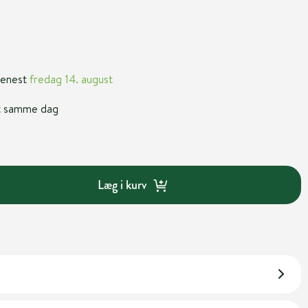
 senest
fredag 14. august
nt samme dag
Læg i kurv