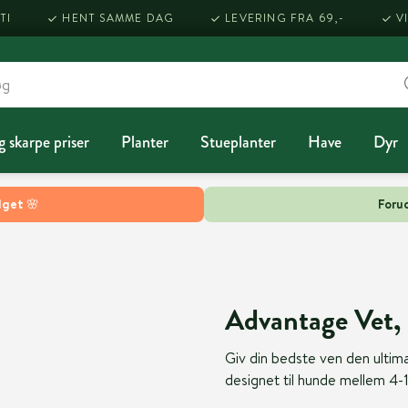
TI
HENT SAMME DAG
LEVERING FRA 69,-
V
g skarpe priser
Planter
Stueplanter
Have
Dyr
lget 🌸
Forud
Advantage Vet,
Giv din bedste ven den ultim
designet til hunde mellem 4-1