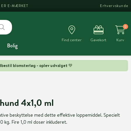
I ER E-MÆRKET
Erhvervskunde
0
Find center
Gavekort
Kurv
Bolig
bestil blomsterløg - oplev udvalget 💚
 hund 4x1,0 ml
ative beskyttelse med dette effektive loppemiddel. Specielt
0 kg. Fire 1,0 ml doser inkluderet.