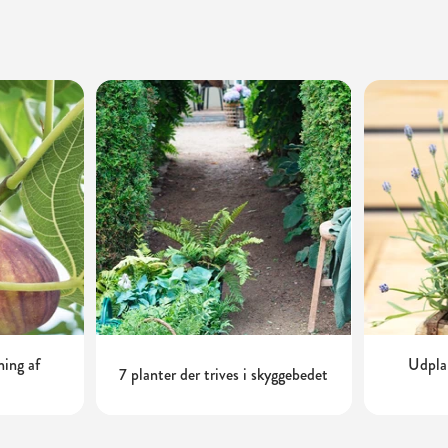
ning af
Udplan
7 planter der trives i skyggebedet