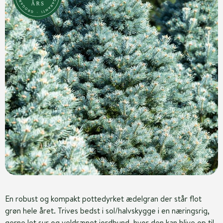
En robust og kompakt pottedyrket ædelgran der står flot
grøn hele året. Trives bedst i sol/halvskygge i en næringsrig,
gerne let sur og veldrænet jordbund, hvor den kan blive op til