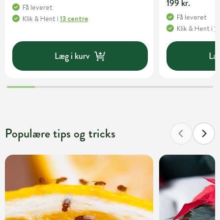
199 kr.
Få leveret
Få leveret
Klik & Hent
i
13 centre
Klik & Hent
i
1
Læg i kurv
Læg
Populære tips og tricks