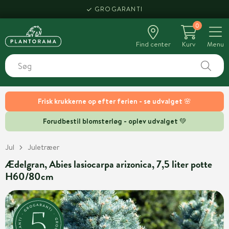
GROGARANTI
0
Find center
Kurv
Menu
Frisk krukkerne op efter ferien - se udvalget 🌸
Forudbestil blomsterløg - oplev udvalget 💚
Jul
Juletræer
Ædelgran, Abies lasiocarpa arizonica, 7,5 liter potte
H60/80cm