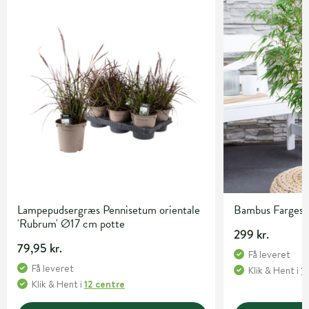
Lampepudsergræs Pennisetum orientale
Bambus Fargesia 
'Rubrum' Ø17 cm potte
299 kr.
79,95 kr.
Få leveret
Få leveret
Klik & Hent
i
1
Klik & Hent
i
12 centre