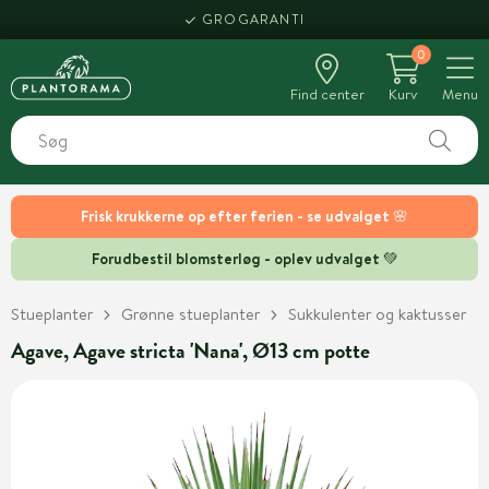
GROGARANTI
0
Find center
Kurv
Menu
Frisk krukkerne op efter ferien - se udvalget 🌸
Forudbestil blomsterløg - oplev udvalget 💚
Stueplanter
Grønne stueplanter
Sukkulenter og kaktusser
Agave, Agave stricta 'Nana', Ø13 cm potte