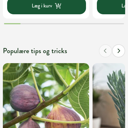
Læg i kurv
Læg
Populære tips og tricks