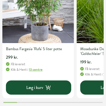
Bambus Fargesia 'Rufa' 5 liter potte
Mosebunke Desc
'Goldschleier' 5 
299 kr.
199 kr.
Få leveret
Få leveret
Klik & Hent
i
13 centre
Klik & Hent
i
1
Læg i kurv
Læg