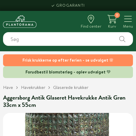
GROGARANTI
0
Find center
Kurv
Menu
Frisk krukkerne op efter ferien - se udvalget 🌸
Forudbestil blomsterløg - oplev udvalget 💚
Have
Havekrukker
Glaserede krukker
Aggersborg Antik Glaseret Havekrukke Antik Grøn
33cm x 55cm