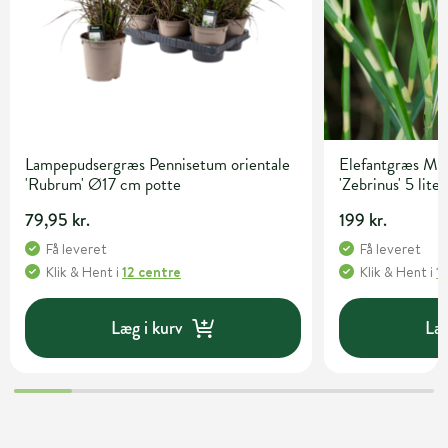
Lampepudsergræs Pennisetum orientale
Elefantgræs Mis
'Rubrum' Ø17 cm potte
'Zebrinus' 5 lite
79,95 kr.
199 kr.
Få leveret
Få leveret
Klik & Hent
i
12 centre
Klik & Hent
i
1
Læg i kurv
Læg