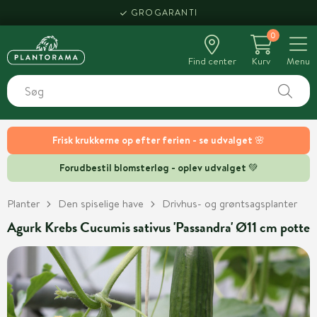
GROGARANTI
0
Find center
Kurv
Menu
Frisk krukkerne op efter ferien - se udvalget 🌸
Forudbestil blomsterløg - oplev udvalget 💚
Planter
Den spiselige have
Drivhus- og grøntsagsplanter
Agurk Krebs Cucumis sativus 'Passandra' Ø11 cm potte