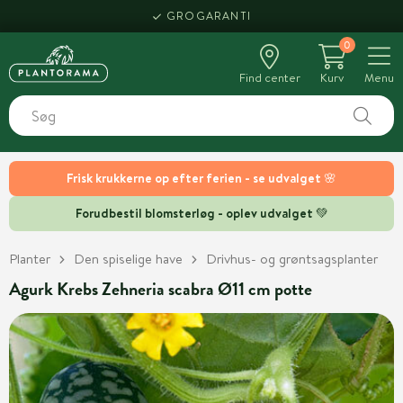
GROGARANTI
0
Find center
Kurv
Menu
Frisk krukkerne op efter ferien - se udvalget 🌸
Forudbestil blomsterløg - oplev udvalget 💚
Planter
Den spiselige have
Drivhus- og grøntsagsplanter
Agurk Krebs Zehneria scabra Ø11 cm potte