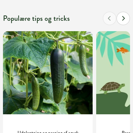
Populære tips og tricks
Udplantning og pasning af agurk
Pasnin