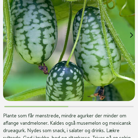
Plante som får mønstrede, mindre agurker der minder om
aflange vandmeloner. Kaldes også musemelon og mexicansk
drueagurk. Nydes som snack, i salater og drinks. Lækre
syltrede. God i krukke, bed og altankasse. Trives på en solrig