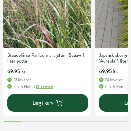
Staudehirse Panicum virgatum 'Squaw' 1
Japansk skovgr
liter potte
'Aureola' 1 liter
69,95 kr.
69,95 kr.
Få leveret
Få leveret
Klik & Hent
i
12 centre
Klik & Hent
i
1
Læg i kurv
Læg