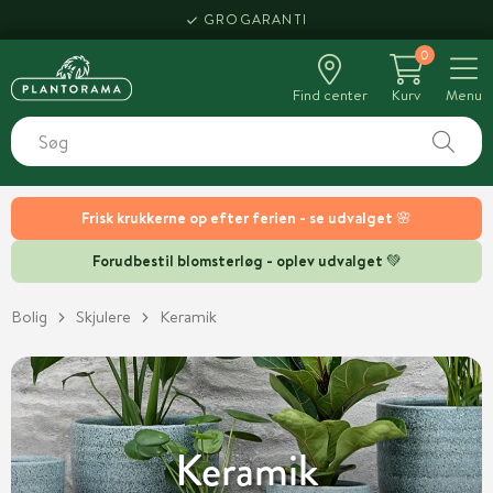
GROGARANTI
0
Find center
Kurv
Menu
Frisk krukkerne op efter ferien - se udvalget 🌸
Forudbestil blomsterløg - oplev udvalget 💚
Bolig
Skjulere
Keramik
Keramik