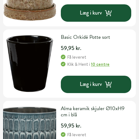
Læg i kurv
Basic Orkidé Potte sort
59,95 kr.
Få leveret
Klik & Hent
i
10 centre
Læg i kurv
Alma keramik skjuler Ø10xH9
cm i blå
59,95 kr.
Få leveret