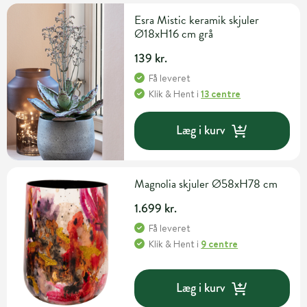
Esra Mistic keramik skjuler
Ø18xH16 cm grå
139 kr.
Få leveret
Klik & Hent
i
13 centre
Læg i kurv
Magnolia skjuler Ø58xH78 cm
1.699 kr.
Få leveret
Klik & Hent
i
9 centre
Læg i kurv