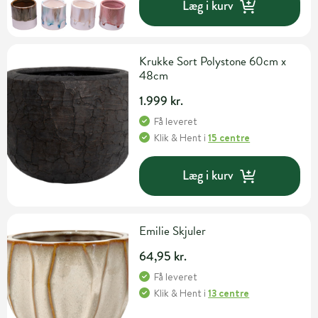
Læg i kurv
Krukke Sort Polystone 60cm x
48cm
1.999 kr.
Få leveret
Klik & Hent
i
15 centre
Læg i kurv
Emilie Skjuler
64,95 kr.
Få leveret
Klik & Hent
i
13 centre