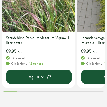
Staudehirse Panicum virgatum 'Squaw' 1
Japansk skovgr
liter potte
'Aureola' 1 liter
69,95 kr.
69,95 kr.
Få leveret
Få leveret
Klik & Hent
i
12 centre
Klik & Hent
i
1
Læg i kurv
Læg