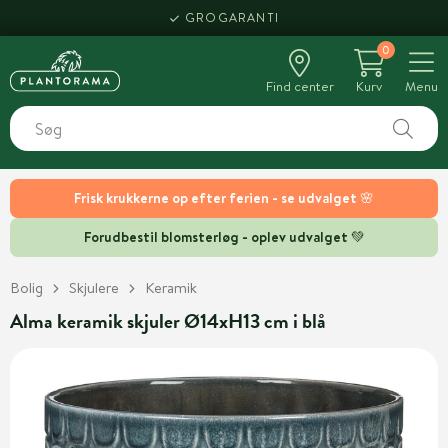
GROGARANTI
0
Find center
Kurv
Menu
Frisk krukkerne op efter ferien - se udvalget 🌸
Forudbestil blomsterløg - oplev udvalget 💚
Bolig
Skjulere
Keramik
Alma keramik skjuler Ø14xH13 cm i blå