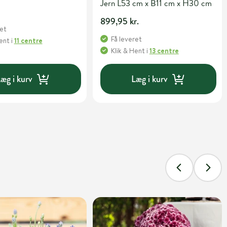
Jern L53 cm x B11 cm x H30 cm
899,95 kr.
ret
Få leveret
Hent
i
11 centre
Klik & Hent
i
13 centre
æg i kurv
Læg i kurv