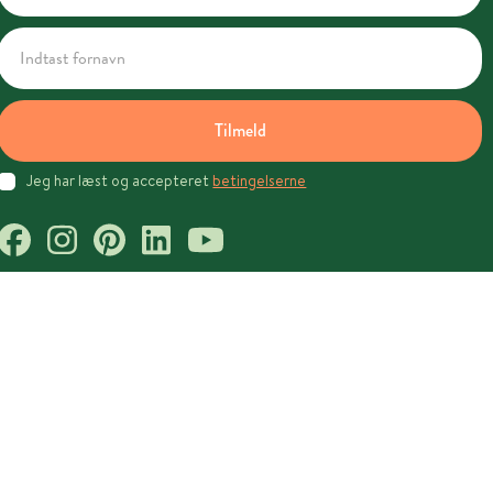
Tilmeld
Jeg har læst og accepteret
betingelserne