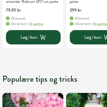
orientale 'Rubrum' Ø17 cm potte
potte
79,95 kr.
299 kr.
Få leveret
Få leveret
Klik & Hent
i
12 centre
Klik & Hent
i
13 centre
Læg i kurv
Læg i kurv
Populære tips og tricks