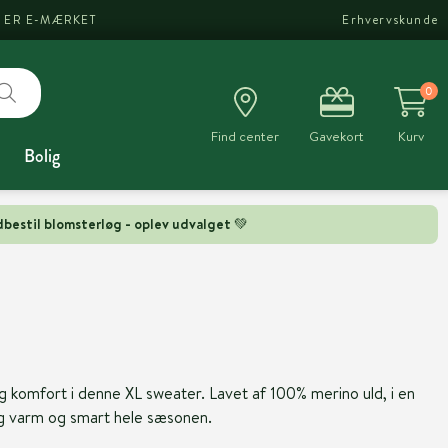
I ER E-MÆRKET
Erhvervskunde
0
Find center
Gavekort
Kurv
Bolig
bestil blomsterløg - oplev udvalget 💚
og komfort i denne XL sweater. Lavet af 100% merino uld, i en
 dig varm og smart hele sæsonen.