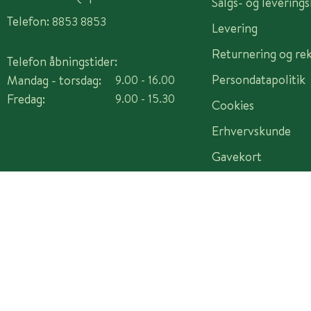
Salgs- og levering
Telefon:
8853 8853
Levering
Returnering og re
Telefon åbningstider:
Persondatapolitik
Mandag - torsdag:
9.00 - 16.00
Fredag:
9.00 - 15.30
Cookies
Erhvervskunde
Gavekort
Copyright © 2026 Plantorama A/S - CVR 14982442