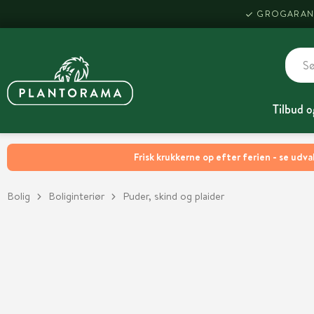
GROGARAN
Tilbud o
Frisk krukkerne op efter ferien - se udva
Bolig
Boliginteriør
Puder, skind og plaider