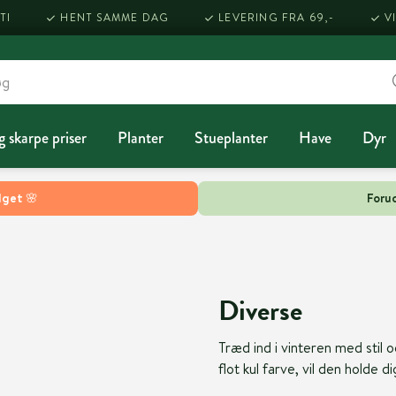
TI
HENT SAMME DAG
LEVERING FRA 69,-
V
g skarpe priser
Planter
Stueplanter
Have
Dyr
lget 🌸
Forud
Diverse
Træd ind i vinteren med stil 
flot kul farve, vil den holde