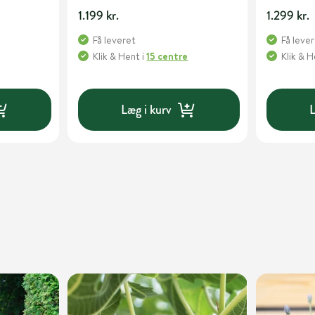
1.199 kr.
1.299 kr.
Få leveret
Få leve
Klik & Hent
i
15 centre
Klik & 
Læg i kurv
L