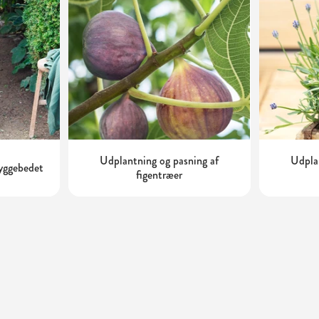
Udplantning og pasning af
Udplan
kyggebedet
figentræer