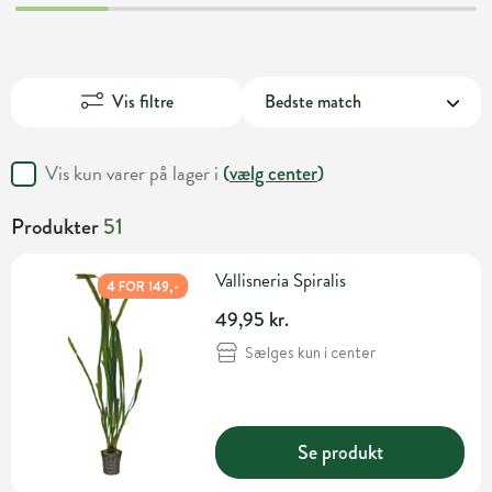
Vis filtre
Vis kun varer på lager i
(
vælg center
)
Produkter
51
Vallisneria Spiralis
4 FOR 149,-
49,95 kr.
Sælges kun i center
Se produkt