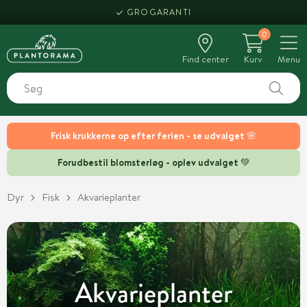
HENT SAMME DAG
0
Find center
Kurv
Menu
Frisk krukkerne op efter ferien - se udvalget 🌸
Forudbestil blomsterløg - oplev udvalget 💚
Dyr
Fisk
Akvarieplanter
Akvarieplanter