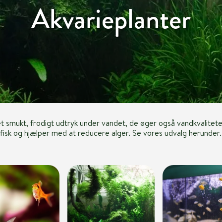
Akvarieplanter
et smukt, frodigt udtryk under vandet, de øger også vandkvalitete
fisk og hjælper med at reducere alger. Se vores udvalg herunder.