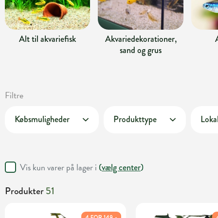
Alt til akvariefisk
Akvariedekorationer,
sand og grus
Filtre
Købsmuligheder
Produkttype
Lokal
Vis kun varer på lager i
(
vælg center
)
Produkter
51
4 FOR 149,-