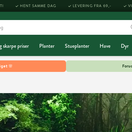
TI
HENT SAMME DAG
LEVERING FRA 69,-
V
g skarpe priser
Planter
Stueplanter
Have
Dyr
lget 🌸
Forud