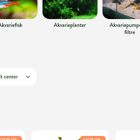
Akvariefisk
Akvarieplanter
Akvariepumpe
filtre
t center
4 FOR 149,-
4 FOR 149,-