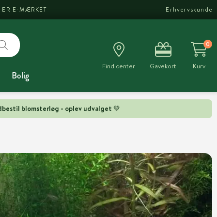
I ER E-MÆRKET
Erhvervskunde
0
Find center
Gavekort
Kurv
Bolig
bestil blomsterløg - oplev udvalget 💚