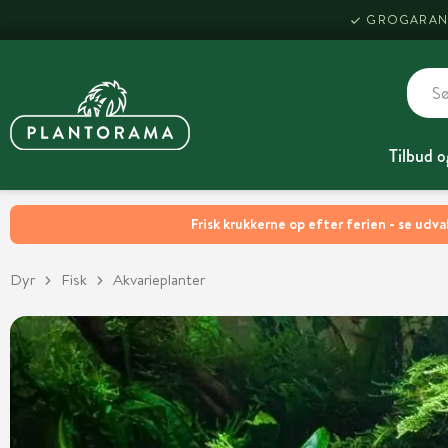
GROGARAN
Tilbud o
Frisk krukkerne op efter ferien - se udva
Dyr
Fisk
Akvarieplanter