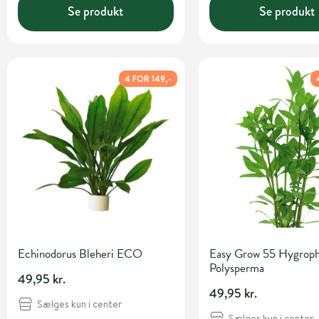
Se produkt
Se produkt
4 FOR 149,-
Echinodorus Bleheri ECO
Easy Grow 55 Hygroph
Polysperma
49,95 kr.
49,95 kr.
Sælges kun i center
Sælges kun i center