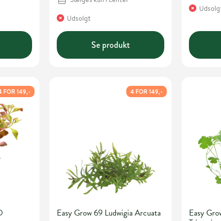
Udsolg
Udsolgt
Se produkt
4 FOR 149,-
4 FOR 149,-
O
Easy Grow 69 Ludwigia Arcuata
Easy Gro