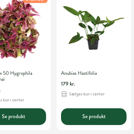
w 50 Hygrophila
Anubias Hastifolia
hai
179 kr.
.
Sælges kun i center
 kun i center
Se produkt
Se produkt