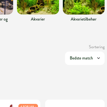
r og
Akvarier
Akvarietilbehør
Sortering
4 FOR 149,-