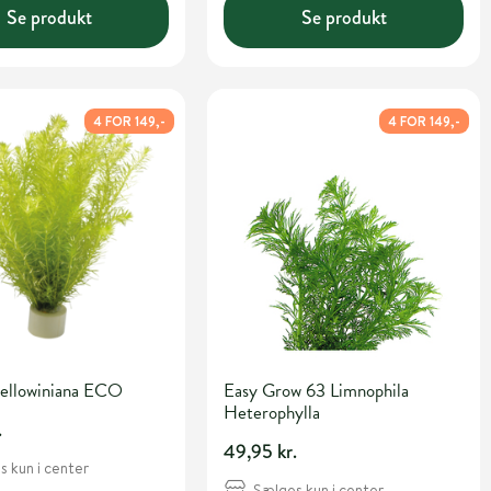
Se produkt
Se produkt
4 FOR 149,-
4 FOR 149,-
ellowiniana ECO
Easy Grow 63 Limnophila
Heterophylla
.
49,95 kr.
 kun i center
Sælges kun i center