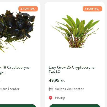
4 FOR 149,-
4 FOR 149,-
w 18 Cryptocoryne
Easy Grow 25 Cryptocoryne
iger
Petchii
.
49,95 kr.
 kun i center
Sælges kun i center
Udsolgt