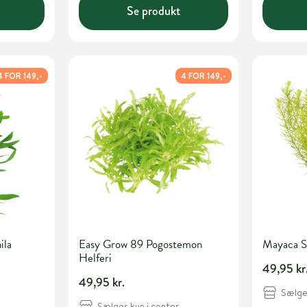
Se produkt
4 FOR 149,-
4 FOR 149,-
ila
Easy Grow 89 Pogostemon
Mayaca S
Helferi
49,95 kr
49,95 kr.
Sælges
Sælges kun i center