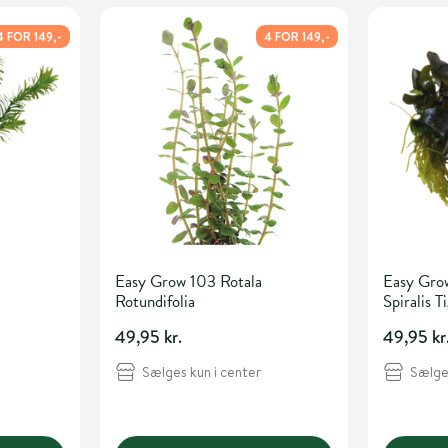
4 FOR 149,-
4 FOR 149,-
Easy Grow 103 Rotala
Easy Gro
Rotundifolia
Spiralis T
49,95 kr.
49,95 kr
Sælges kun i center
Sælges