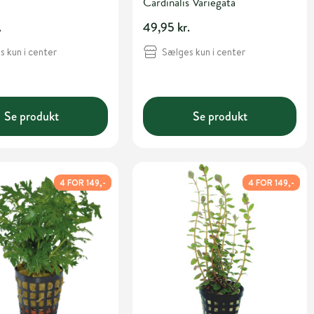
Cardinalis Variegata
.
49,95 kr.
 kun i center
Sælges kun i center
Se produkt
Se produkt
4 FOR 149,-
4 FOR 149,-