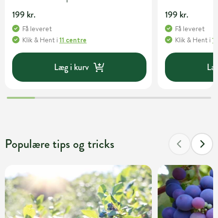
199 kr.
199 kr.
Få leveret
Få leveret
Klik & Hent
i
11 centre
Klik & Hent
i
1
Læg i kurv
Læg
Populære tips og tricks