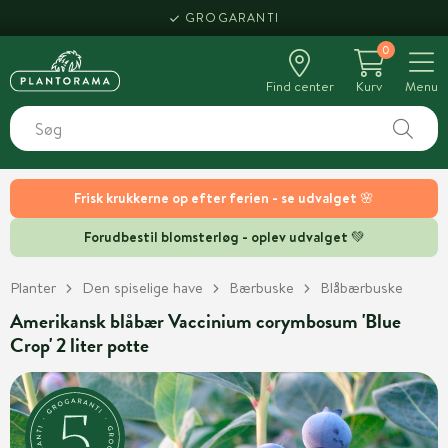
GROGARANTI
0
Find center
Kurv
Menu
Frisk krukkerne op efter ferien - se udvalget 🌸
Forudbestil blomsterløg - oplev udvalget 💚
Planter
Den spiselige have
Bærbuske
Blåbærbuske
Amerikansk blåbær Vaccinium corymbosum 'Blue
Crop' 2 liter potte