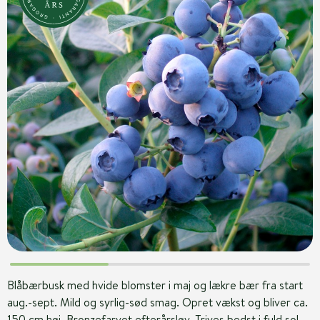
Blåbærbusk med hvide blomster i maj og lækre bær fra start
aug.-sept. Mild og syrlig-sød smag. Opret vækst og bliver ca.
150 cm høj. Bronzefarvet efterårsløv. Trives bedst i fuld sol