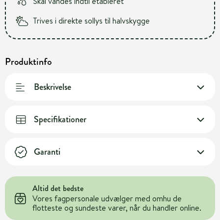
Skal vandes indtil etableret
Trives i direkte sollys til halvskygge
Produktinfo
Beskrivelse
Specifikationer
Garanti
Altid det bedste
Vores fagpersonale udvælger med omhu de
flotteste og sundeste varer, når du handler online.