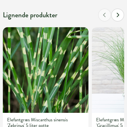
Lignende produkter
Elefantgræs Miscanthus sinensis
Elefantgræs Mis
'Zebrinus' 5 liter potte
'Gracillimus' 5 l