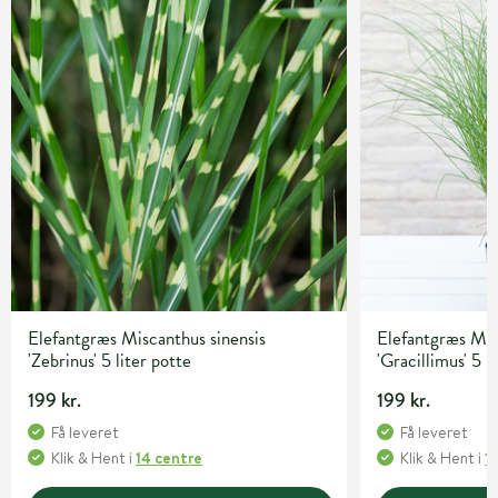
Elefantgræs Miscanthus sinensis
Elefantgræs Mis
'Zebrinus' 5 liter potte
'Gracillimus' 5 l
199 kr.
199 kr.
Få leveret
Få leveret
Klik & Hent
i
14 centre
Klik & Hent
i
1