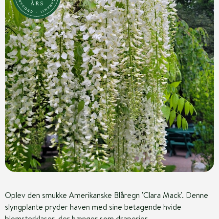
Oplev den smukke Amerikanske Blåregn 'Clara Mack'. Denne
slyngplante pryder haven med sine betagende hvide
blomsterklaser, der hænger som draperier.