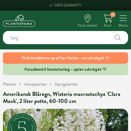
GROGARANTI
0
Find center
Kurv
Menu
Frisk krukkerne op efter ferien - se udvalget 🌸
Forudbestil blomsterløg - oplev udvalget 💚
Planter
Haveplanter
Slyngplanter
Amerikansk Blåregn, Wisteria macrostachya 'Clara
Mack', 2 liter potte, 60-100 cm