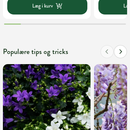
Læg i kurv
Læg
Populære tips og tricks