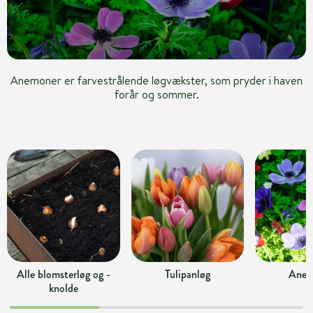
Anemoner er farvestrålende løgvækster, som pryder i haven
forår og sommer.
Alle blomsterløg og -
Tulipanløg
Anem
knolde