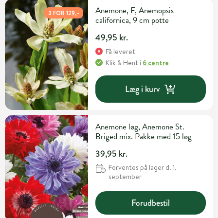
Anemone, F, Anemopsis
3 FOR 129,-
californica, 9 cm potte
49,95 kr.
Få leveret
Klik & Hent
i
6 centre
Læg i kurv
Anemone løg, Anemone St.
Briged mix. Pakke med 15 løg
39,95 kr.
Forventes på lager d. 1.
september
Forudbestil