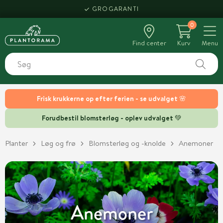
GROGARANTI
0
Find center
Kurv
Menu
Frisk krukkerne op efter ferien - se udvalget 🌸
Forudbestil blomsterløg - oplev udvalget 💚
Planter
Løg og frø
Blomsterløg og -knolde
Anemoner
Anemoner