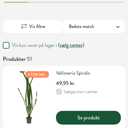
Vis filtre
Vis kun varer på lager i
(
vælg center
)
Produkter
51
Vallisneria Spiralis
4 FOR 149,-
49,95 kr.
Sælges kun i center
Se produkt