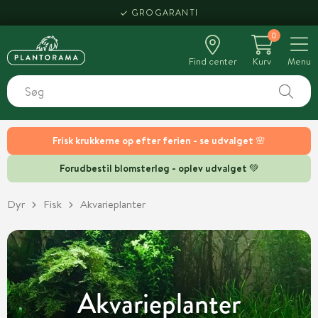
HENT SAMME DAG
0
Find center
Kurv
Menu
Frisk krukkerne op efter ferien - se udvalget 🌸
Forudbestil blomsterløg - oplev udvalget 💚
Dyr
Fisk
Akvarieplanter
Akvarieplanter