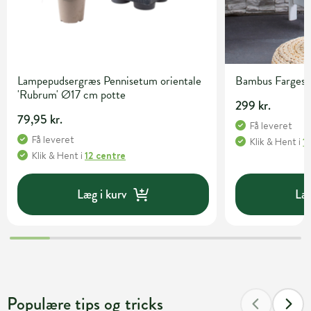
Lampepudsergræs Pennisetum orientale
Bambus Fargesia 
'Rubrum' Ø17 cm potte
299 kr.
79,95 kr.
Få leveret
Få leveret
Klik & Hent
i
1
Klik & Hent
i
12 centre
Læg i kurv
Læg
Populære tips og tricks