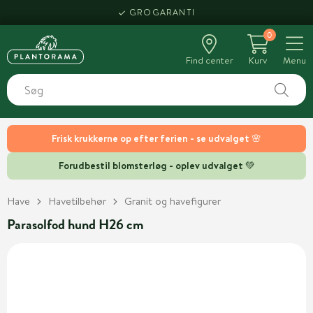
GROGARANTI
0
Find center
Kurv
Menu
Frisk krukkerne op efter ferien - se udvalget 🌸
Forudbestil blomsterløg - oplev udvalget 💚
Have
Havetilbehør
Granit og havefigurer
Parasolfod hund H26 cm