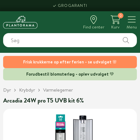
GROGARANTI
0
Find center
Kurv
Menu
Frisk krukkerne op efter ferien - se udvalget 🌸
Forudbestil blomsterløg - oplev udvalget 💚
Dyr
Krybdyr
Varmelegemer
Arcadia 24W pro T5 UVB kit 6%