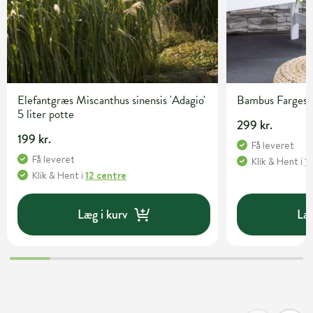
Elefantgræs Miscanthus sinensis 'Adagio'
Bambus Fargesia 
5 liter potte
299 kr.
199 kr.
Få leveret
Få leveret
Klik & Hent
i
1
Klik & Hent
i
12 centre
Læg i kurv
Læg