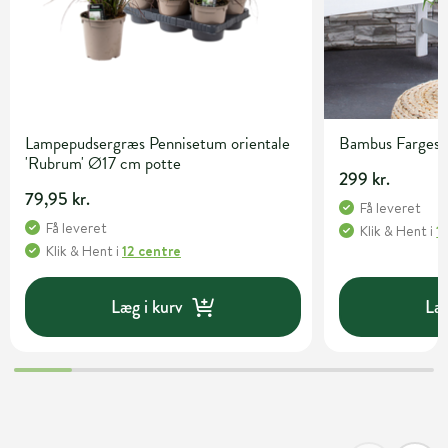
Lampepudsergræs Pennisetum orientale
Bambus Fargesia 
'Rubrum' Ø17 cm potte
299 kr.
79,95 kr.
Få leveret
Få leveret
Klik & Hent
i
1
Klik & Hent
i
12 centre
Læg i kurv
Læg