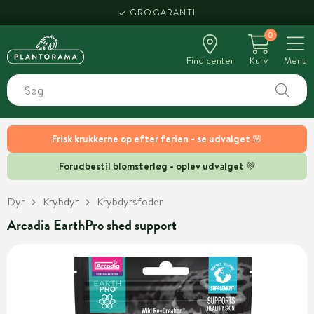
GROGARANTI
0
Find center
Kurv
Menu
Frisk krukkerne op efter ferien - se udvalget 🌸
Forudbestil blomsterløg - oplev udvalget 💚
Dyr
Krybdyr
Krybdyrsfoder
Arcadia EarthPro shed support