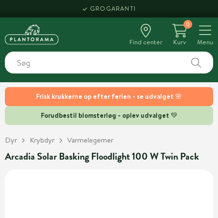
GROGARANTI
0
Find center
Kurv
Menu
Frisk krukkerne op efter ferien - se udvalget 🌸
Forudbestil blomsterløg - oplev udvalget 💚
Dyr
Krybdyr
Varmelegemer
Arcadia Solar Basking Floodlight 100 W Twin Pack