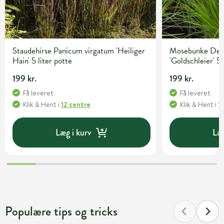
Staudehirse Panicum virgatum 'Heiliger
Mosebunke Desc
Hain' 5 liter potte
'Goldschleier' 5 
199 kr.
199 kr.
Få leveret
Få leveret
Klik & Hent
i
12 centre
Klik & Hent
i
1
Læg i kurv
Læg
Populære tips og tricks