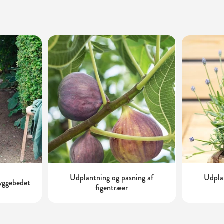
Udplantning og pasning af
Udplan
kyggebedet
figentræer