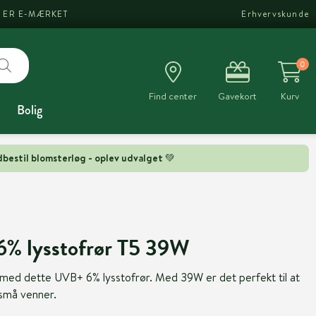
I ER E-MÆRKET
Erhvervskunde
0
Find center
Gavekort
Kurv
Bolig
bestil blomsterløg - oplev udvalget 💚
% lysstofrør T5 39W
med dette UVB+ 6% lysstofrør. Med 39W er det perfekt til at
 små venner.