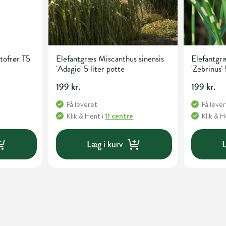
tofrør T5
Elefantgræs Miscanthus sinensis
Elefantgræ
'Adagio' 5 liter potte
'Zebrinus' 
199 kr.
199 kr.
Få leveret
Få leve
e
Klik & Hent
i
11 centre
Klik & 
Læg i kurv
L