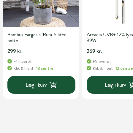
Bambus Fargesia 'Rufa' 5 liter
Arcadia UVB+ 12% lyss
potte
39W
299 kr.
269 kr.
Få leveret
Få leveret
Klik & Hent
i
13 centre
Klik & Hent
i
12 centr
Læg i kurv
Læg i kurv