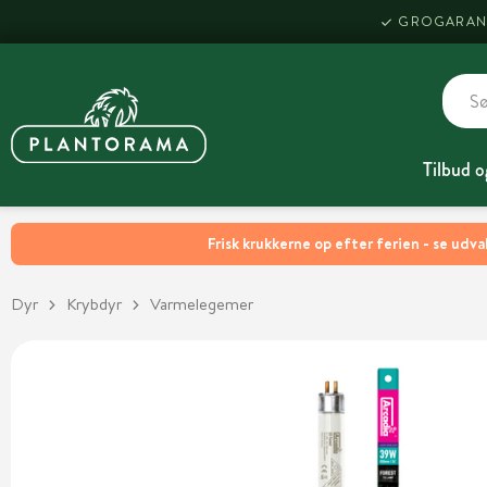
GROGARAN
Tilbud o
Frisk krukkerne op efter ferien - se udva
Dyr
Krybdyr
Varmelegemer