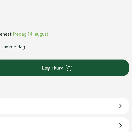
 senest
fredag 14. august
nt samme dag
Læg i kurv