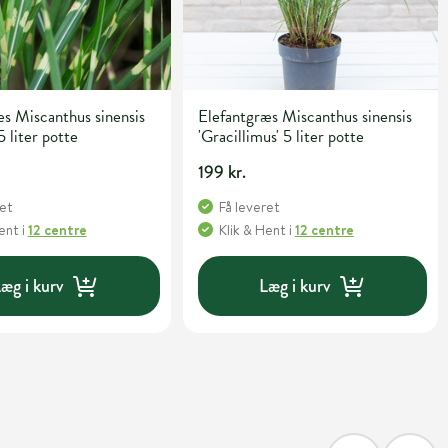
s Miscanthus sinensis
Elefantgræs Miscanthus sinensis
5 liter potte
'Gracillimus' 5 liter potte
199 kr.
ret
Få leveret
Hent
i
12 centre
Klik & Hent
i
12 centre
æg i kurv
Læg i kurv