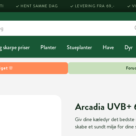
TI
HENT SAMME DAG
LEVERING FRA 69,-
V
g skarpe priser
Planter
Stueplanter
Have
Dyr
lget 🌸
Forud
Arcadia UVB+ 6
Giv dine kæledyr det bedste 
skabe et sundt miljø for dine