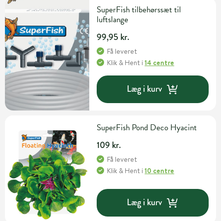
SuperFish tilbehørssæt til
luftslange
99,95 kr.
Få leveret
Klik & Hent
i
14 centre
Læg i kurv
SuperFish Pond Deco Hyacint
109 kr.
Få leveret
Klik & Hent
i
10 centre
Læg i kurv