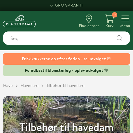
HENT SAMME DAG
0
Find center
Kurv
Menu
Frisk krukkerne op efter ferien - se udvalget 🌸
Forudbestil blomsterløg - oplev udvalget 💚
Have
Havedam
Tilbehør til havedam
Tilbehør til havedam