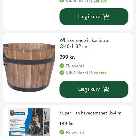
Klik & Hent
i
13 centre
Læg i kurv
Whiskytønde i akacietræ
Ø46xH32 cm
299 kr.
Få leveret
Klik & Hent
i
15 centre
Læg i kurv
SuperFish havedamsnet 3x4 m
189 kr.
Få leveret