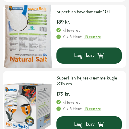
SuperFish havedamssalt 10 L
189 kr.
Få leveret
Klik & Hent
i
13 centre
Læg i kurv
SuperFish hejreskræmme kugle
Ø15 cm
179 kr.
Få leveret
Klik & Hent
i
13 centre
Læg i kurv