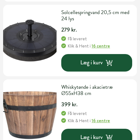
Solcellespringvand 20,5 cm med
24 lys
279 kr.
Få leveret
Klik & Hent
i
16 centre
Læg i kurv
Whiskytønde i akacietræ
Ø55xH38 cm
399 kr.
Få leveret
Klik & Hent
i
16 centre
Læg i kurv