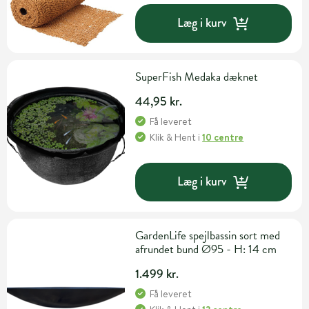
Læg i kurv
SuperFish Medaka dæknet
44,95 kr.
Få leveret
Klik & Hent
i
10 centre
Læg i kurv
GardenLife spejlbassin sort med
afrundet bund Ø95 - H: 14 cm
1.499 kr.
Få leveret