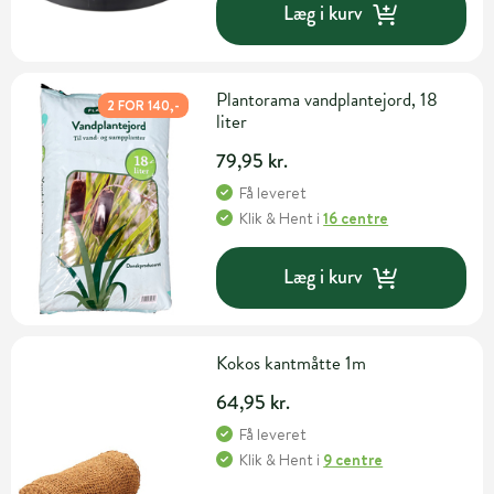
Læg i kurv
Plantorama vandplantejord, 18
2 FOR 140,-
liter
79,95 kr.
Få leveret
Klik & Hent
i
16 centre
Læg i kurv
Kokos kantmåtte 1m
64,95 kr.
Få leveret
Klik & Hent
i
9 centre