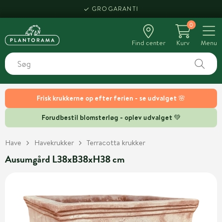
GROGARANTI
0
Find center
Kurv
Menu
Frisk krukkerne op efter ferien - se udvalget 🌸
Forudbestil blomsterløg - oplev udvalget 💚
Have
Havekrukker
Terracotta krukker
Ausumgård L38xB38xH38 cm