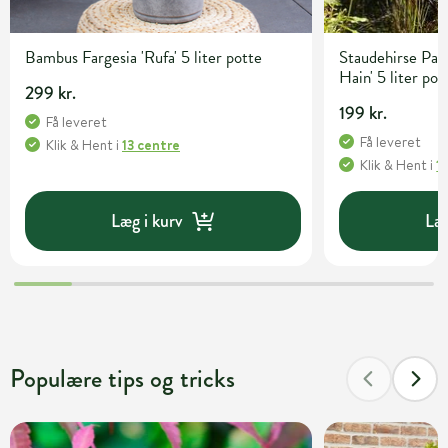
Bambus Fargesia 'Rufa' 5 liter potte
Staudehirse Pan
Hain' 5 liter pot
299 kr.
199 kr.
Få leveret
Få leveret
Klik & Hent
i
13 centre
Klik & Hent
i
1
Læg i kurv
Læg
Populære tips og tricks