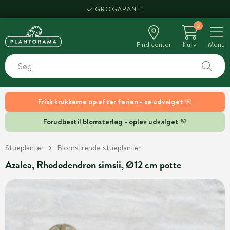
GROGARANTI
0
Find center
Kurv
Menu
Frisk krukkerne op efter ferien - se udvalget 🌸
Forudbestil blomsterløg - oplev udvalget 💚
Stueplanter
Blomstrende stueplanter
Azalea, Rhododendron simsii, Ø12 cm potte