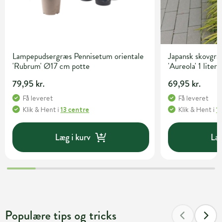
Lampepudsergræs Pennisetum orientale
Japansk skovgr
'Rubrum' Ø17 cm potte
'Aureola' 1 liter
79,95 kr.
69,95 kr.
Få leveret
Få leveret
Klik & Hent
i
13 centre
Klik & Hent
i
1
Læg i kurv
Læg
Populære tips og tricks