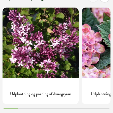
Udplantning og pasning af dværgsyren
Udplantning o