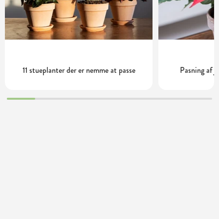
11 stueplanter der er nemme at passe
Pasning af j