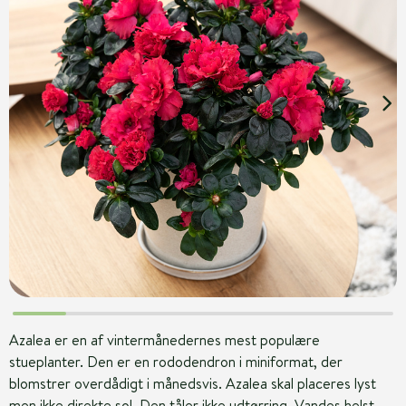
Azalea er en af vintermånedernes mest populære
stueplanter. Den er en rododendron i miniformat, der
blomstrer overdådigt i månedsvis. Azalea skal placeres lyst
men ikke direkte sol. Den tåler ikke udtørring. Vandes helst