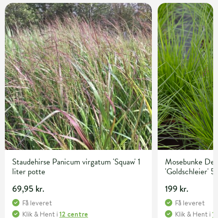
Staudehirse Panicum virgatum 'Squaw' 1
Mosebunke Desc
liter potte
'Goldschleier' 5 
69,95 kr.
199 kr.
Få leveret
Få leveret
Klik & Hent
i
12 centre
Klik & Hent
i
1