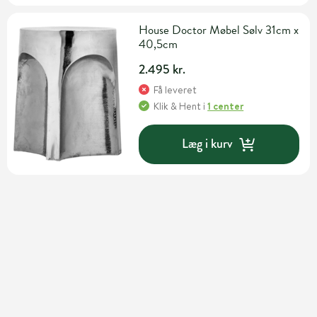
House Doctor Møbel Sølv 31cm x
40,5cm
2.495 kr.
Få leveret
Klik & Hent
i
1 center
Læg i kurv