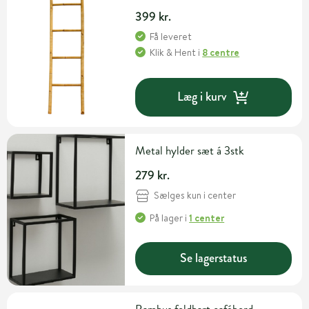
399 kr.
Få leveret
Klik & Hent
i
8 centre
Læg i kurv
Metal hylder sæt á 3stk
279 kr.
Sælges kun i center
På lager
i
1 center
Se lagerstatus