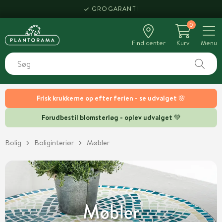
GROGARANTI
0
Find center
Kurv
Menu
Frisk krukkerne op efter ferien - se udvalget 🌸
Forudbestil blomsterløg - oplev udvalget 💚
Bolig
Boliginteriør
Møbler
Møbler