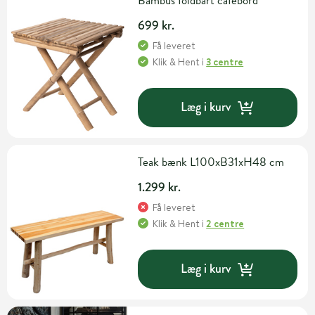
Bambus foldbart cafébord
699 kr.
Få leveret
Klik & Hent
i
3 centre
Læg i kurv
Teak bænk L100xB31xH48 cm
1.299 kr.
Få leveret
Klik & Hent
i
2 centre
Læg i kurv