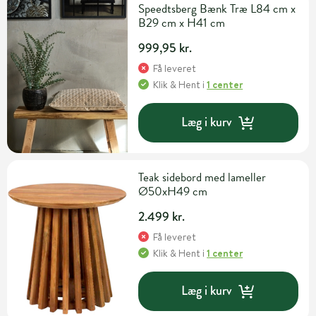
Speedtsberg Bænk Træ L84 cm x
B29 cm x H41 cm
999,95 kr.
Få leveret
Klik & Hent
i
1 center
Læg i kurv
Teak sidebord med lameller
Ø50xH49 cm
2.499 kr.
Få leveret
Klik & Hent
i
1 center
Læg i kurv