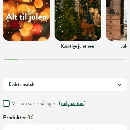
Kunstige juletræer
Jule
Vis kun varer på lager i
(
vælg center
)
Produkter
36