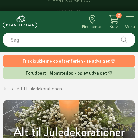
HENT SAMME DAG
0
Find center
Kurv
Menu
Frisk krukkerne op efter ferien - se udvalget 🌸
Forudbestil blomsterløg - oplev udvalget 💚
Jul
Alt til juledekorationen
Alt til Juledekorationer