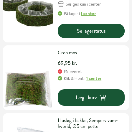
Sælges kun i center
På lager
i
1 center
Se lagerstatus
Grøn mos
69,95 kr.
Få leveret
Klik & Hent
i
1 center
Læg i kurv
Husløg i bakke, Sempervivum-
hybrid, Ø5 cm potte