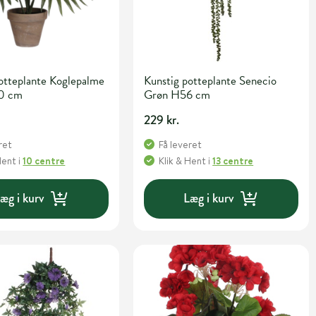
otteplante Koglepalme
Kunstig potteplante Senecio
0 cm
Grøn H56 cm
229 kr.
ret
Få leveret
Hent
i
10 centre
Klik & Hent
i
13 centre
æg i kurv
Læg i kurv