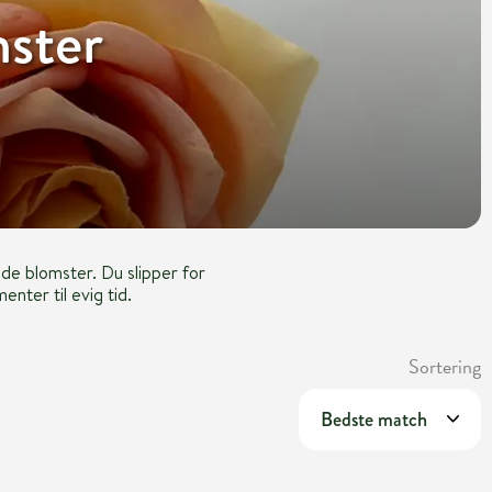
mster
ede blomster. Du slipper for
nter til evig tid.
Sortering