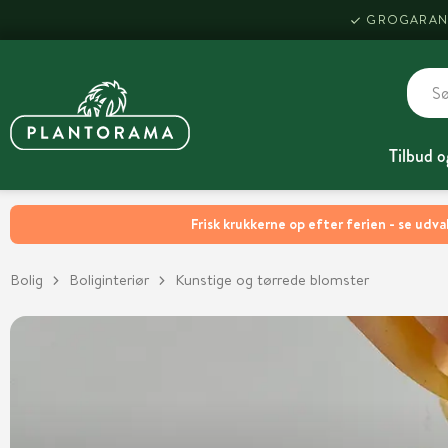
GROGARAN
Tilbud o
Frisk krukkerne op efter ferien - se udva
Bolig
Boliginteriør
Kunstige og tørrede blomster