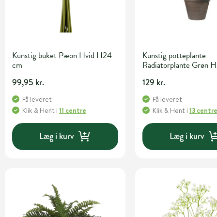
Kunstig buket Pæon Hvid H24
Kunstig potteplante
cm
Radiatorplante Grøn 
99,95 kr.
129 kr.
Få leveret
Få leveret
Klik & Hent
i
11 centre
Klik & Hent
i
13 centr
Læg i kurv
Læg i kurv