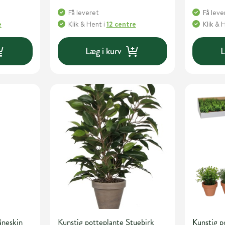
Få leveret
Få leve
e
Klik & Hent
i
12 centre
Klik & 
Læg i kurv
L
åneskin
Kunstig potteplante Stuebirk
Kunstig p