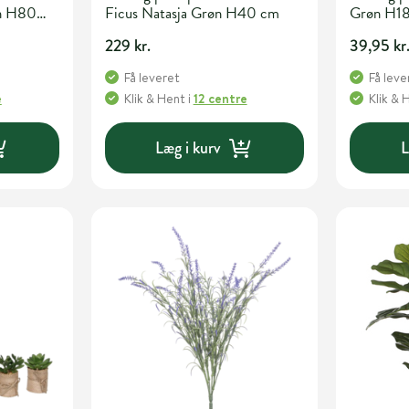
øn H80
Ficus Natasja Grøn H40 cm
Grøn H1
229 kr.
39,95 kr
Få leveret
Få leve
e
Klik & Hent
i
12 centre
Klik & 
Læg i kurv
L