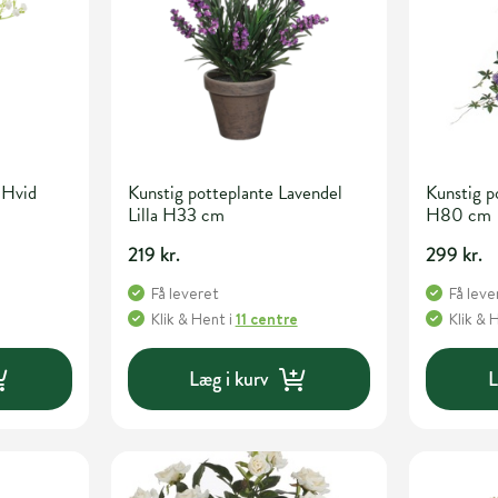
 Hvid
Kunstig potteplante Lavendel
Kunstig p
Lilla H33 cm
H80 cm
219 kr.
299 kr.
Få leveret
Få leve
Klik & Hent
i
11 centre
Klik & 
Læg i kurv
L