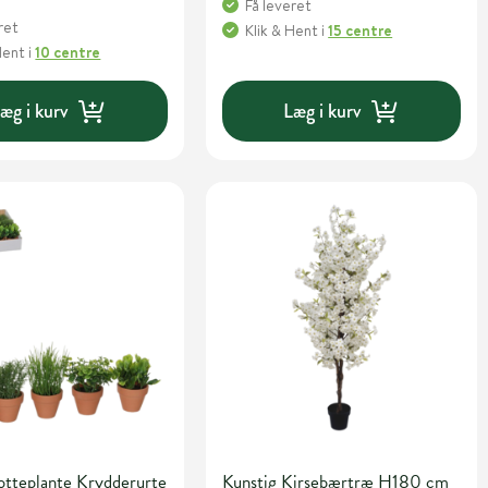
Få leveret
ret
Klik & Hent
i
15 centre
Hent
i
10 centre
æg i kurv
Læg i kurv
otteplante Krydderurte
Kunstig Kirsebærtræ H180 cm