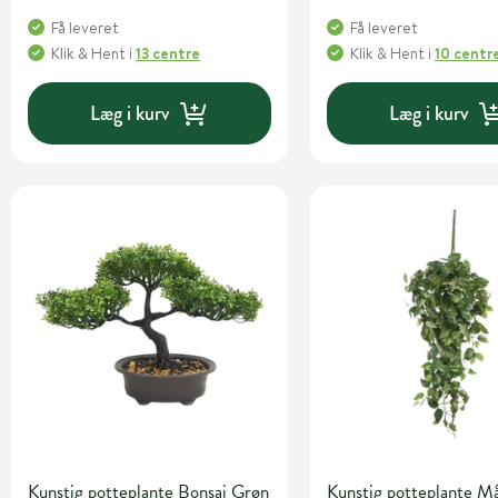
Få leveret
Få leveret
Klik & Hent
i
13 centre
Klik & Hent
i
10 centr
Læg i kurv
Læg i kurv
Kunstig potteplante Bonsai Grøn
Kunstig potteplante M