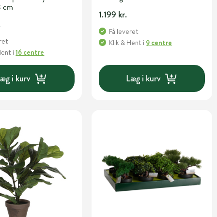
8 cm
1.199 kr.
.
Få leveret
ret
Klik & Hent
i
9 centre
Hent
i
16 centre
æg i kurv
Læg i kurv