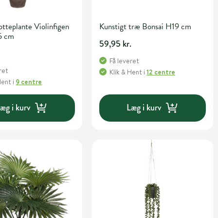
otteplante Violinfigen
Kunstigt træ Bonsai H19 cm
5 cm
59,95 kr.
Få leveret
ret
Klik & Hent
i
12 centre
Hent
i
9 centre
æg i kurv
Læg i kurv