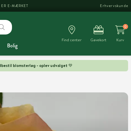
I ER E-MÆRKET
Erhvervskunde
0
Find center
Gavekort
Kurv
Bolig
bestil blomsterløg - oplev udvalget 💚