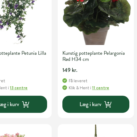
otteplante Petunia Lilla
Kunstig potteplante Pelargonia
Rød H34 cm
149 kr.
ret
Få leveret
Hent
i
13 centre
Klik & Hent
i
11 centre
æg i kurv
Læg i kurv