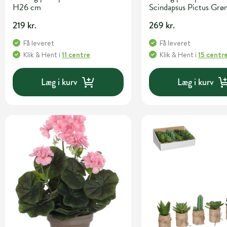
H26 cm
Scindapsus Pictus Gr
cm
219 kr.
269 kr.
Få leveret
Få leveret
Klik & Hent
i
11 centre
Klik & Hent
i
15 centr
Læg i kurv
Læg i kurv