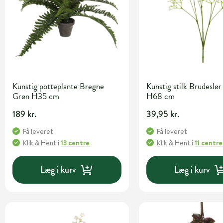
Kunstig potteplante Bregne
Kunstig stilk Brudeslør
Grøn H35 cm
H68 cm
189 kr.
39,95 kr.
Få leveret
Få leveret
Klik & Hent
i
13 centre
Klik & Hent
i
11 centre
Læg i kurv
Læg i kurv