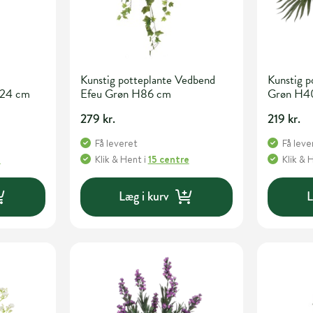
Kunstig potteplante Vedbend
Kunstig p
H24 cm
Efeu Grøn H86 cm
Grøn H4
279 kr.
219 kr.
Få leveret
Få leve
e
Klik & Hent
i
15 centre
Klik & 
Læg i kurv
L