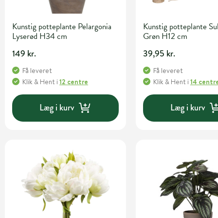
Kunstig potteplante Pelargonia
Kunstig potteplante Su
Lyserød H34 cm
Grøn H12 cm
149 kr.
39,95 kr.
Få leveret
Få leveret
Klik & Hent
i
12 centre
Klik & Hent
i
14 centr
Læg i kurv
Læg i kurv