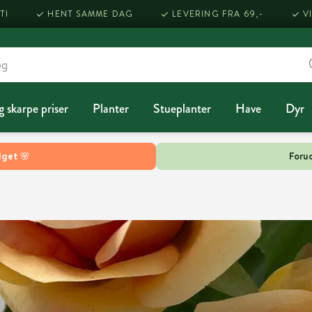
TI
HENT SAMME DAG
LEVERING FRA 69,-
V
g skarpe priser
Planter
Stueplanter
Have
Dyr
lget 🌸
Forud