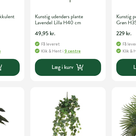
kkulent
Kunstig udendørs plante
Kunstig p
Lavendel Lilla H40 cm
Grøn H3
49,95 kr.
229 kr.
Få leveret
Få leve
e
Klik & Hent
i
9 centre
Klik & 
Læg i kurv
L