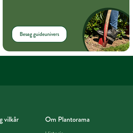
Besøg guideunivers
 vilkår
Om Plantorama