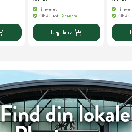
Få leveret
Få leve
e
Klik & Hent
i
9 centre
Klik & 
Læg i kurv
L