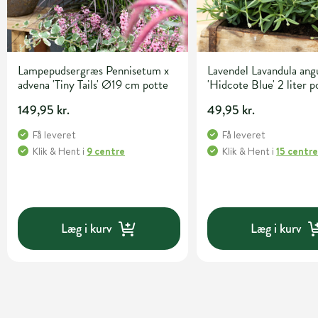
Lampepudsergræs Pennisetum x
Lavendel Lavandula angu
advena 'Tiny Tails' Ø19 cm potte
'Hidcote Blue' 2 liter p
149,95 kr.
49,95 kr.
Få leveret
Få leveret
Klik & Hent
i
9 centre
Klik & Hent
i
15 centr
Læg i kurv
Læg i kurv