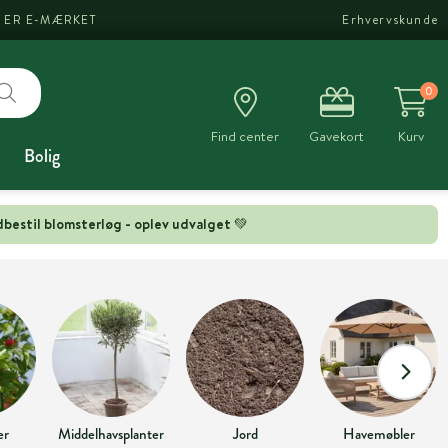
I ER E-MÆRKET
Erhvervskunde
0
Find center
Gavekort
Kurv
Bolig
bestil blomsterløg - oplev udvalget 💚
er
Middelhavsplanter
Jord
Havemøbler