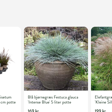
isetum
Blå bjørnegræs Festuca glauca
Elefantgræ
 cm potte
'Intense Blue' 5 liter potte
'Kleine Sil
169 kr.
199 kr.