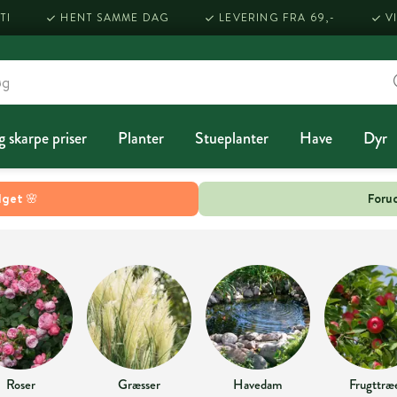
TI
HENT SAMME DAG
LEVERING FRA 69,-
V
g skarpe priser
Planter
Stueplanter
Have
Dyr
lget 🌸
Forud
Roser
Græsser
Havedam
Frugttræ