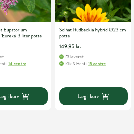
st Eupatorium
Solhat Rudbeckia hybrid Ø23 cm
 'Eureka' 3 liter potte
potte
149,95 kr.
ret
Få leveret
Hent
i
14 centre
Klik & Hent
i
15 centre
æg i kurv
Læg i kurv