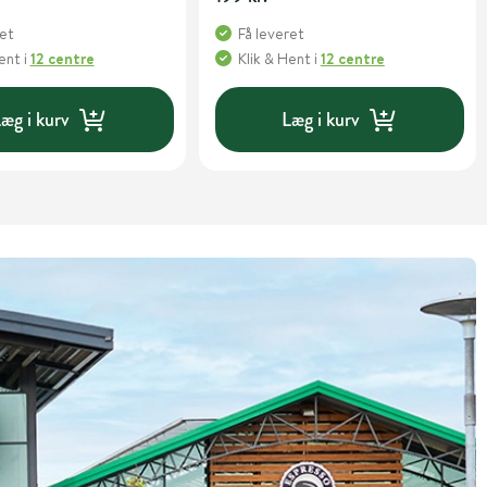
ret
Få leveret
Hent
i
12 centre
Klik & Hent
i
12 centre
æg i kurv
Læg i kurv