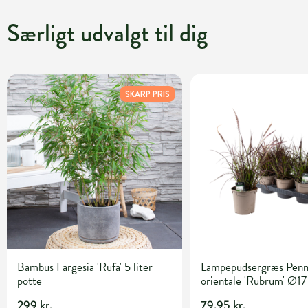
Særligt udvalgt til dig
SKARP PRIS
Bambus Fargesia 'Rufa' 5 liter
Lampepudsergræs Penn
potte
orientale 'Rubrum' Ø17
299 kr.
79,95 kr.