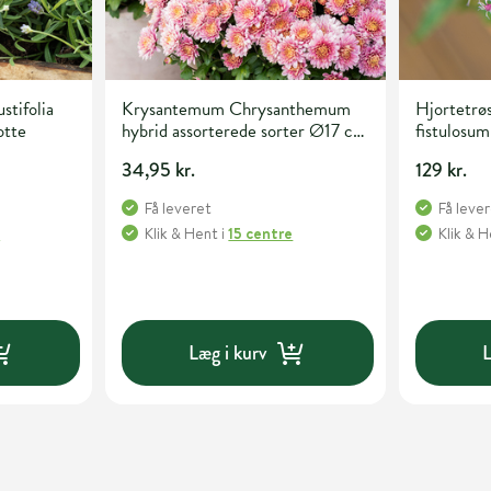
stifolia
Krysantemum Chrysanthemum
Hjortetrø
otte
hybrid assorterede sorter Ø17 cm
fistulosum
potte
34,95 kr.
129 kr.
Få leveret
Få leve
e
Klik & Hent
i
15 centre
Klik & 
Læg i kurv
L