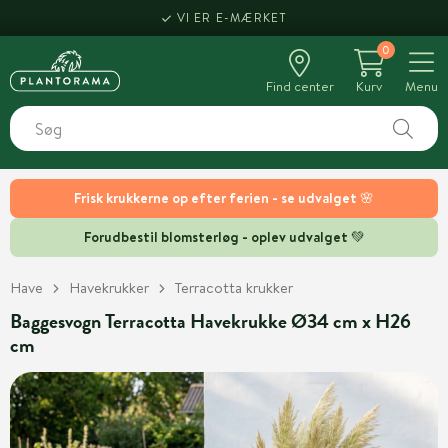
VI ER E-MÆRKET
0
Find center
Kurv
Menu
Frisk krukkerne op efter ferien - se udvalget 🌸
Forudbestil blomsterløg - oplev udvalget 💚
Have
Havekrukker
Terracotta krukker
Baggesvogn Terracotta Havekrukke Ø34 cm x H26
cm