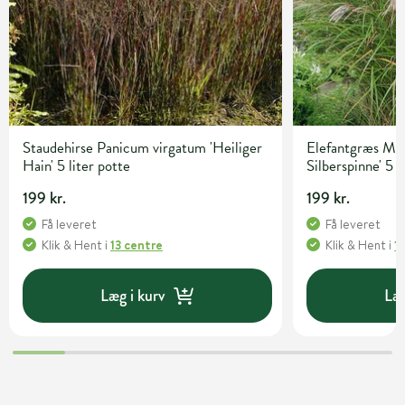
Staudehirse Panicum virgatum 'Heiliger
Elefantgræs Misc
Hain' 5 liter potte
Silberspinne' 5 l
199 kr.
199 kr.
Få leveret
Få leveret
Klik & Hent
i
13 centre
Klik & Hent
i
1
Læg i kurv
Læg