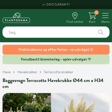
GROGARANTI
0
Find center
Kurv
Menu
Frisk krukkerne op efter ferien - se udvalget 🌸
Forudbestil blomsterløg - oplev udvalget 💚
Have
Havekrukker
Terracotta krukker
Baggesvogn Terracotta Havekrukke Ø44 cm x H34
cm