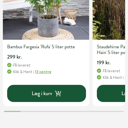
Bambus Fargesia 'Rufa' 5 liter potte
Staudehirse Pan
Hain' 5 liter pot
299 kr.
199 kr.
Få leveret
Få leveret
Klik & Hent
i
13 centre
Klik & Hent
i
1
Læg i kurv
Læg