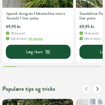
Japansk skovgræs Hakonechloa macra
Staudehirse Pan
'Aureola' 1 liter potte
liter potte
69,95 kr.
69,95 kr.
Få leveret
Få leveret
Klik & Hent
i
14 centre
Klik & Hent
i
1
Læg i kurv
Læg
Populære tips og tricks