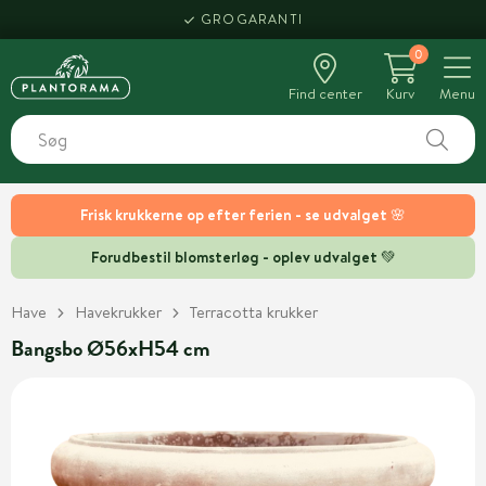
GROGARANTI
0
Find center
Kurv
Menu
Frisk krukkerne op efter ferien - se udvalget 🌸
Forudbestil blomsterløg - oplev udvalget 💚
Have
Havekrukker
Terracotta krukker
Bangsbo Ø56xH54 cm