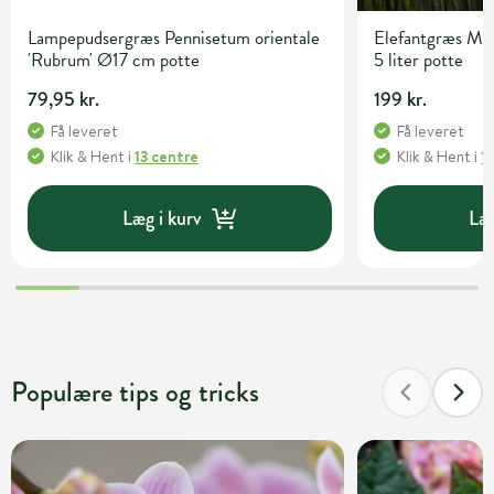
Lampepudsergræs Pennisetum orientale
Elefantgræs Misc
'Rubrum' Ø17 cm potte
5 liter potte
79,95 kr.
199 kr.
Få leveret
Få leveret
Klik & Hent
i
13 centre
Klik & Hent
i
1
Læg i kurv
Læg
Populære tips og tricks