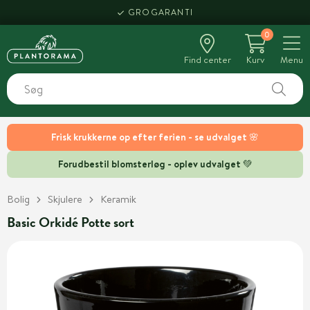
GROGARANTI
0
Find center
Kurv
Menu
Frisk krukkerne op efter ferien - se udvalget 🌸
Forudbestil blomsterløg - oplev udvalget 💚
Bolig
Skjulere
Keramik
Basic Orkidé Potte sort