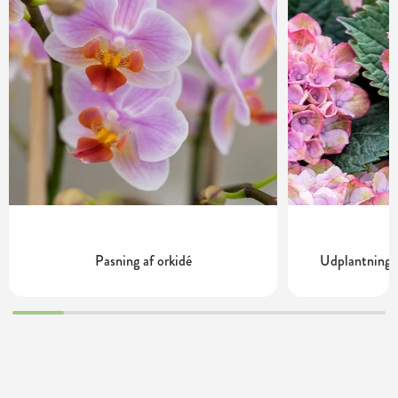
Pasning af orkidé
Udplantning o