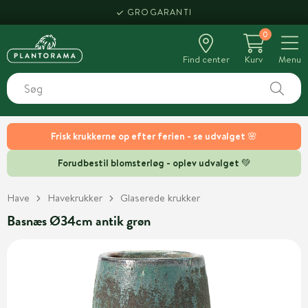
GROGARANTI
0
Find center
Kurv
Menu
Frisk krukkerne op efter ferien - se udvalget 🌸
Forudbestil blomsterløg - oplev udvalget 💚
Have
Havekrukker
Glaserede krukker
Basnæs Ø34cm antik grøn