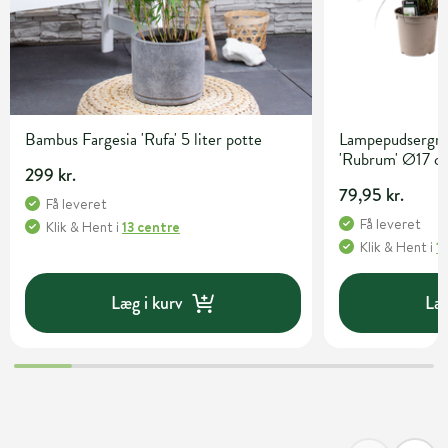
Bambus Fargesia 'Rufa' 5 liter potte
Lampepudsergræ
'Rubrum' Ø17 c
299 kr.
79,95 kr.
Få leveret
Få leveret
Klik & Hent
i
13 centre
Klik & Hent
i
1
Læg i kurv
Læg