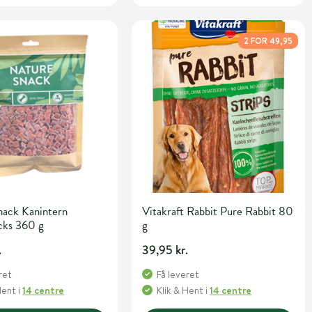
2 FOR 49,95
nack Kanintern
Vitakraft Rabbit Pure Rabbit 80
cks 360 g
g
.
39,95 kr.
ret
Få leveret
Hent
i
14 centre
Klik & Hent
i
14 centre