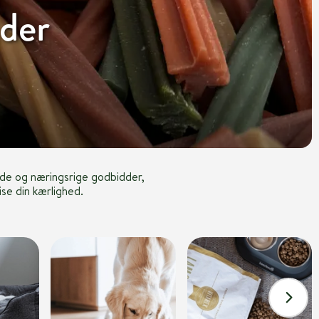
der
de og næringsrige godbidder,
ise din kærlighed.