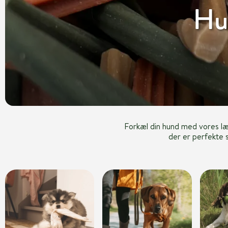
Hu
Forkæl din hund med vores l
der er perfekte s