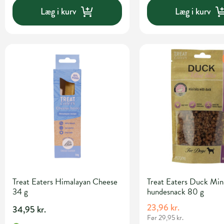
Læg i kurv
Læg i kurv
Treat Eaters Himalayan Cheese
Treat Eaters Duck Mini
34 g
hundesnack 80 g
23,96 kr.
34,95 kr.
Før 29,95 kr.