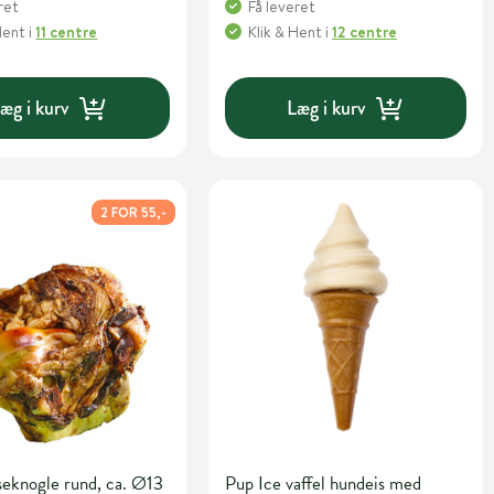
ret
Få leveret
Hent
i
11 centre
Klik & Hent
i
12 centre
æg i kurv
Læg i kurv
2 FOR 55,-
seknogle rund, ca. Ø13
Pup Ice vaffel hundeis med