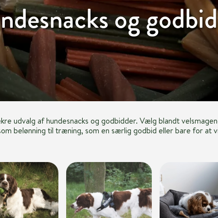
ndesnacks og godbid
ækre udvalg af hundesnacks og godbidder. Vælg blandt velsmagen
om belønning til træning, som en særlig godbid eller bare for at v