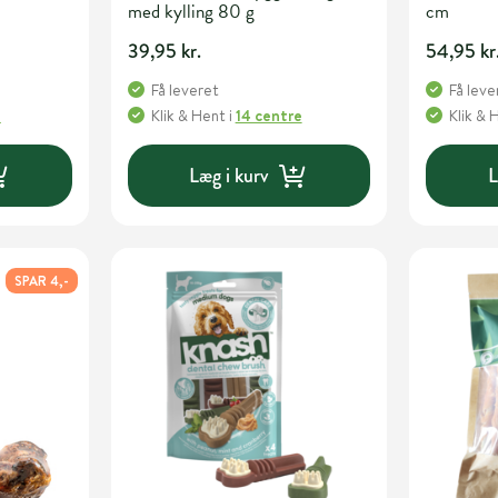
med kylling 80 g
cm
39,95 kr.
54,95 kr
Få leveret
Få leve
e
Klik & Hent
i
14 centre
Klik & 
Læg i kurv
L
SPAR 4,-