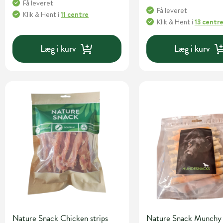
Få leveret
Få leveret
Klik & Hent
i
11 centre
Klik & Hent
i
13 centr
Læg i kurv
Læg i kurv
Nature Snack Chicken strips
Nature Snack Munchy