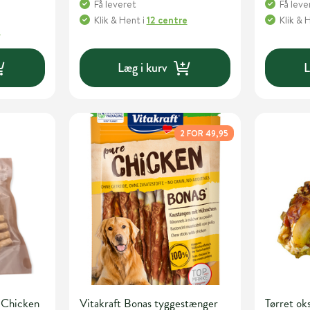
Få leveret
Få leve
Klik & Hent
i
12 centre
Klik & 
e
Læg i kurv
L
2 FOR 49,95
 Chicken
Vitakraft Bonas tyggestænger
Tørret ok