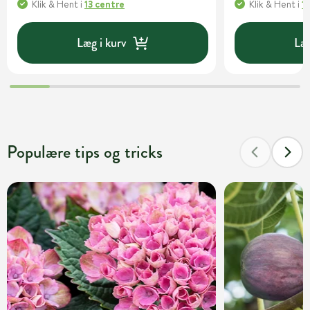
Klik & Hent
i
13 centre
Klik & Hent
i
1
Læg i kurv
Læg
Populære tips og tricks