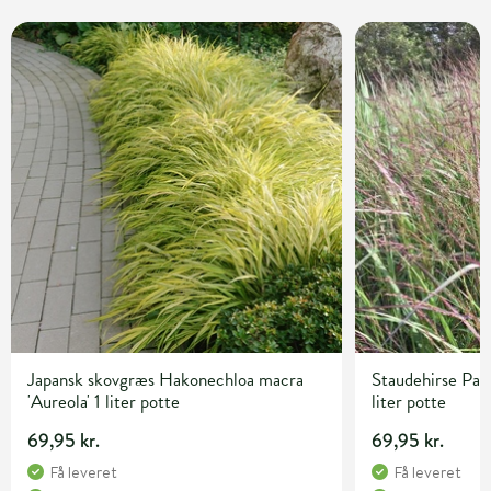
Japansk skovgræs Hakonechloa macra
Staudehirse Pan
'Aureola' 1 liter potte
liter potte
69,95 kr.
69,95 kr.
Få leveret
Få leveret