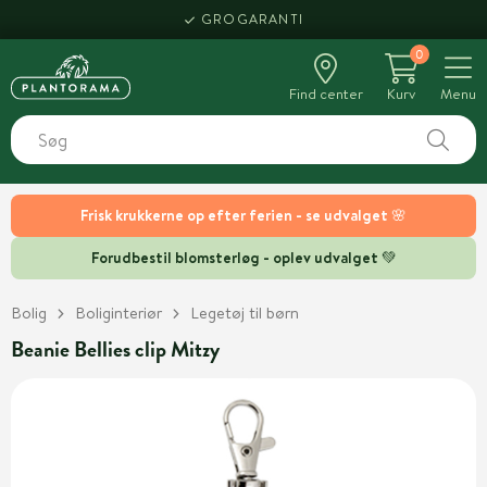
GROGARANTI
0
Find center
Kurv
Menu
Frisk krukkerne op efter ferien - se udvalget 🌸
Forudbestil blomsterløg - oplev udvalget 💚
Bolig
Boliginteriør
Legetøj til børn
Beanie Bellies clip Mitzy