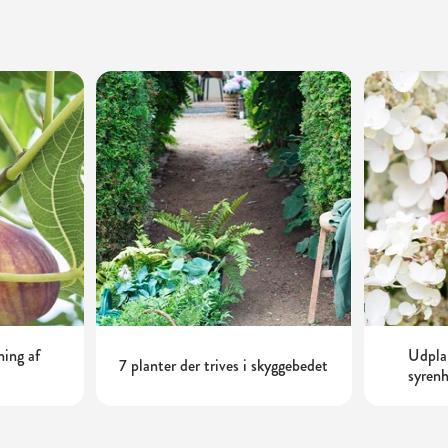
ning af
Udplan
7 planter der trives i skyggebedet
syrenh