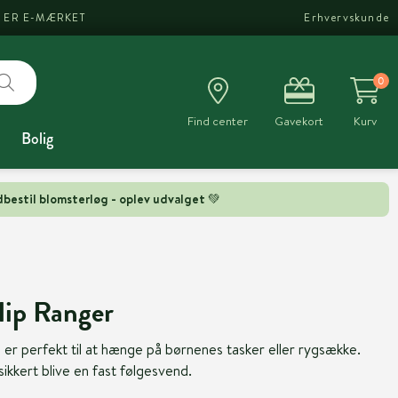
I ER E-MÆRKET
Erhvervskunde
0
Find center
Gavekort
Kurv
Bolig
bestil blomsterløg - oplev udvalget 💚
clip Ranger
r perfekt til at hænge på børnenes tasker eller rygsække.
sikkert blive en fast følgesvend.