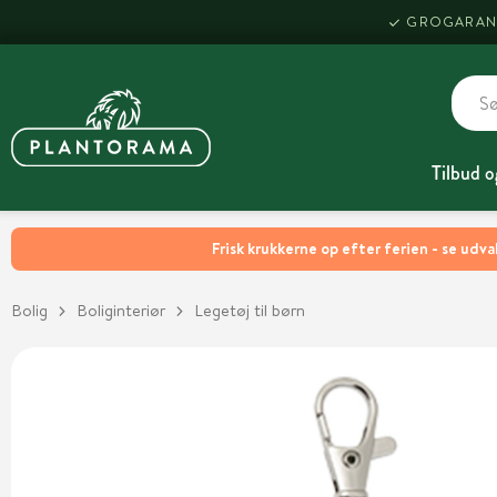
GROGARAN
Tilbud o
Frisk krukkerne op efter ferien - se udva
Bolig
Boliginteriør
Legetøj til børn