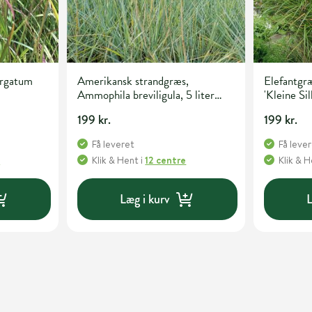
irgatum
Amerikansk strandgræs,
Elefantgræ
Ammophila breviligula, 5 liter
'Kleine Sil
potte
199 kr.
199 kr.
Få leveret
Få leve
e
Klik & Hent
i
12 centre
Klik & 
Læg i kurv
L