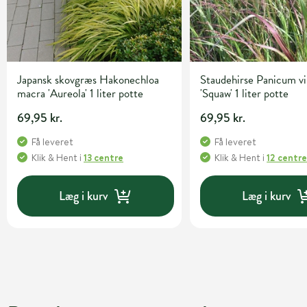
Japansk skovgræs Hakonechloa
Staudehirse Panicum v
macra 'Aureola' 1 liter potte
'Squaw' 1 liter potte
69,95 kr.
69,95 kr.
Få leveret
Få leveret
Klik & Hent
i
13 centre
Klik & Hent
i
12 centr
Læg i kurv
Læg i kurv