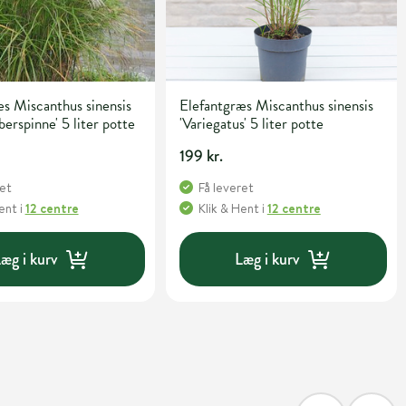
s Miscanthus sinensis
Elefantgræs Miscanthus sinensis
berspinne' 5 liter potte
'Variegatus' 5 liter potte
199 kr.
ret
Få leveret
Hent
i
12 centre
Klik & Hent
i
12 centre
æg i kurv
Læg i kurv