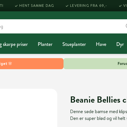
TI
HENT SAMME DAG
LEVERING FRA 69,-
V
g skarpe priser
Planter
Stueplanter
Have
Dyr
lget 🌸
Forud
Beanie Bellies 
Denne søde bamse med klips e
Den er super blød og vil helt 