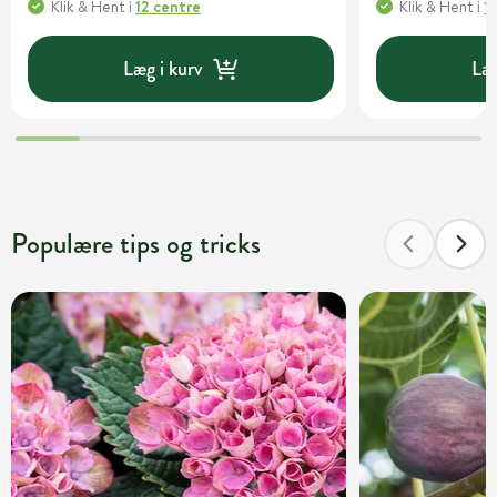
Klik & Hent
i
12 centre
Klik & Hent
i
1
Læg i kurv
Læg
Populære tips og tricks