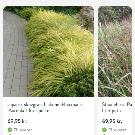
Japansk skovgræs Hakonechloa macra
Staudehirse Pan
'Aureola' 1 liter potte
liter potte
69,95 kr.
69,95 kr.
Få leveret
Få leveret