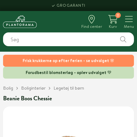
GROGARANTI
0
Find center
Kurv
Menu
Frisk krukkerne op efter ferien - se udvalget 🌸
Forudbestil blomsterløg - oplev udvalget 💚
Bolig
Boliginteriør
Legetøj til børn
Beanie Boos Chessie