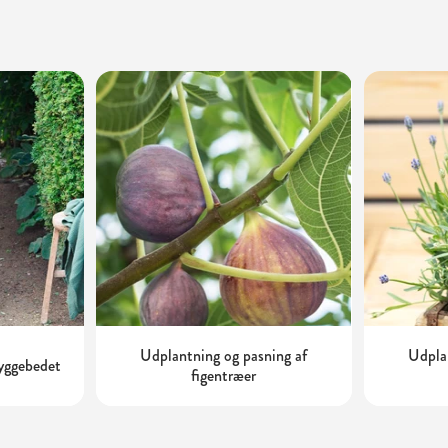
Udplantning og pasning af
Udplan
kyggebedet
figentræer