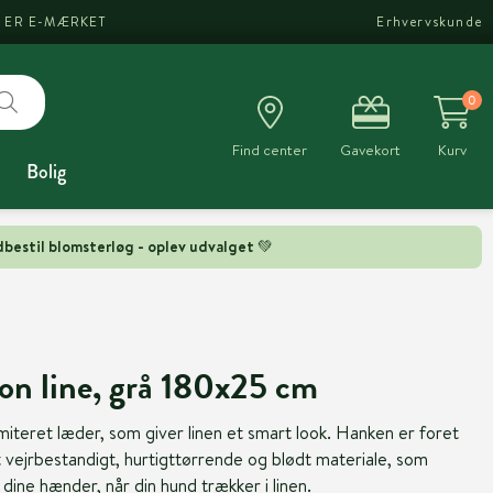
I ER E-MÆRKET
Erhvervskunde
0
Find center
Gavekort
Kurv
Bolig
bestil blomsterløg - oplev udvalget 💚
on line, grå 180x25 cm
miteret læder, som giver linen et smart look. Hanken er foret
ejrbestandigt, hurtigttørrende og blødt materiale, som
 dine hænder, når din hund trækker i linen.