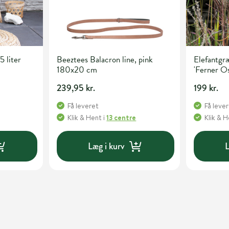
5 liter
Beeztees Balacron line, pink
Elefantgræ
180x20 cm
'Ferner Os
239,95 kr.
199 kr.
Få leveret
Få leve
Klik & Hent
i
13 centre
Klik & 
Læg i kurv
L