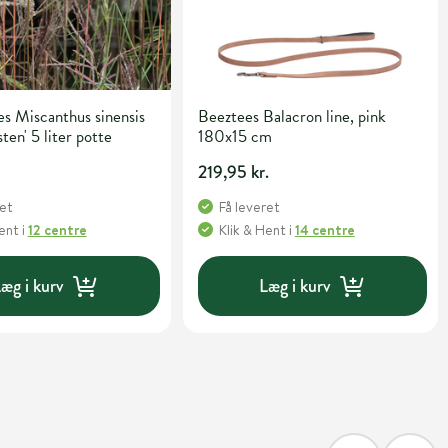
s Miscanthus sinensis
Beeztees Balacron line, pink
ten' 5 liter potte
180x15 cm
219,95 kr.
ret
Få leveret
Hent
i
12 centre
Klik & Hent
i
14 centre
æg i kurv
Læg i kurv