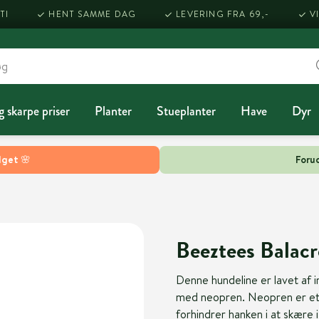
TI
HENT SAMME DAG
LEVERING FRA 69,-
V
g skarpe priser
Planter
Stueplanter
Have
Dyr
lget 🌸
Forud
Beeztees Balacr
Denne hundeline er lavet af i
med neopren. Neopren er et v
forhindrer hanken i at skære i