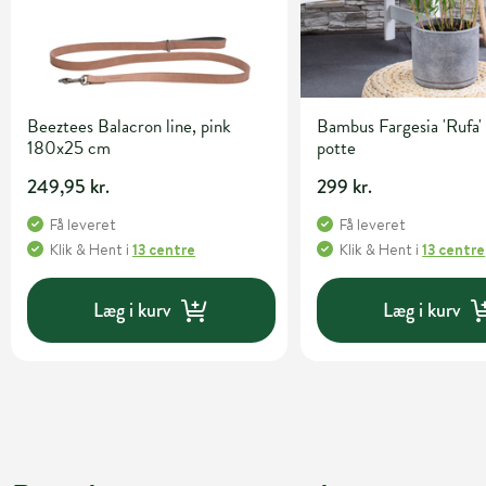
Beeztees Balacron line, pink
Bambus Fargesia 'Rufa' 
180x25 cm
potte
249,95 kr.
299 kr.
Få leveret
Få leveret
Klik & Hent
i
13 centre
Klik & Hent
i
13 centre
Læg i kurv
Læg i kurv