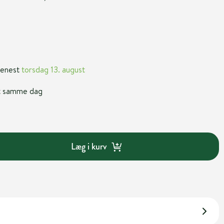
 senest
torsdag 13. august
nt samme dag
Læg i kurv