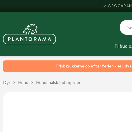
GROGARAN
Tilbud o
Frisk krukkerne op efter ferien - se udva
Dyr
Hund
Hundehalsbånd og liner