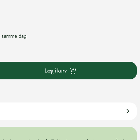
nt samme dag
Læg i kurv