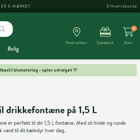
I ER E-MÆRKET
Erhvervskunde
0
Find center
Gavekort
Kurv
Bolig
bestil blomsterløg - oplev udvalget 💚
til drikkefontæne på 1,5 L
æne er perfekt til din 1,5 L fontæne. Med sit hvide og runde
sk vand til dit kæledyr hver dag.