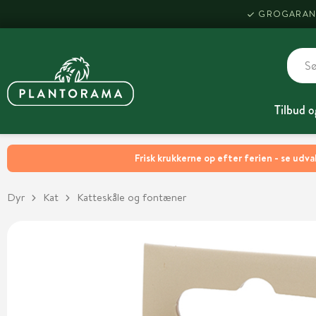
GROGARAN
Tilbud o
Frisk krukkerne op efter ferien - se udva
Dyr
Kat
Katteskåle og fontæner