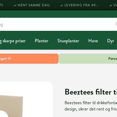
TI
HENT SAMME DAG
LEVERING FRA 69,-
V
g skarpe priser
Planter
Stueplanter
Have
Dyr
lget 🌸
Forud
Beeztees filter 
Beeztees filter til drikkefont
design, sikrer det rent og fri