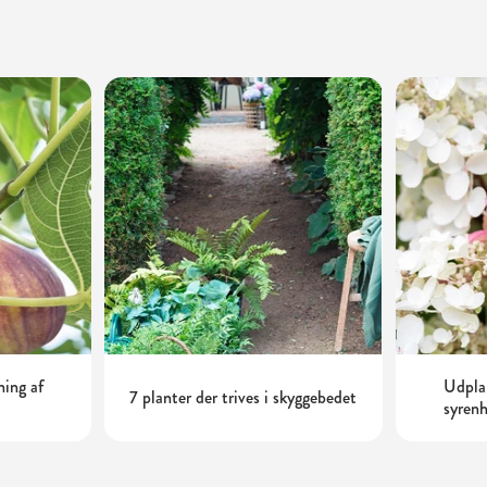
ning af
Udplan
7 planter der trives i skyggebedet
syrenh