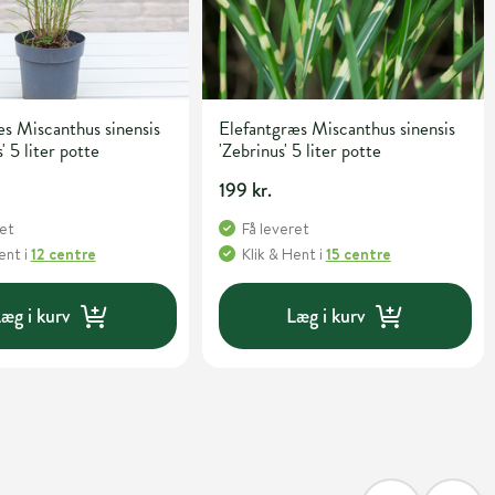
s Miscanthus sinensis
Elefantgræs Miscanthus sinensis
' 5 liter potte
'Zebrinus' 5 liter potte
199 kr.
ret
Få leveret
Hent
i
12 centre
Klik & Hent
i
15 centre
æg i kurv
Læg i kurv