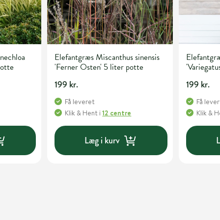
nechloa
Elefantgræs Miscanthus sinensis
Elefantgræ
potte
'Ferner Osten' 5 liter potte
'Variegatus
199 kr.
199 kr.
Få leveret
Få leve
Klik & Hent
i
12 centre
Klik & 
Læg i kurv
L