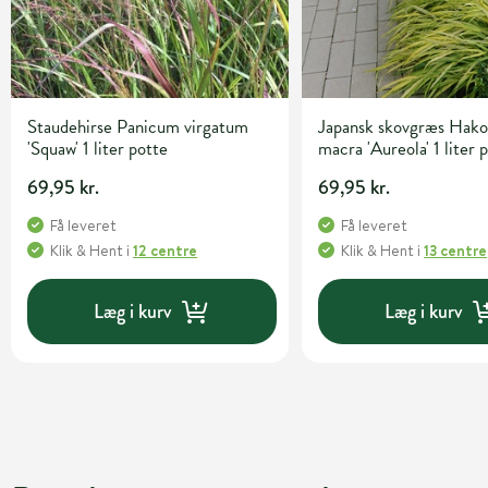
Staudehirse Panicum virgatum
Japansk skovgræs Hako
'Squaw' 1 liter potte
macra 'Aureola' 1 liter 
69,95 kr.
69,95 kr.
Få leveret
Få leveret
Klik & Hent
i
12 centre
Klik & Hent
i
13 centre
Læg i kurv
Læg i kurv