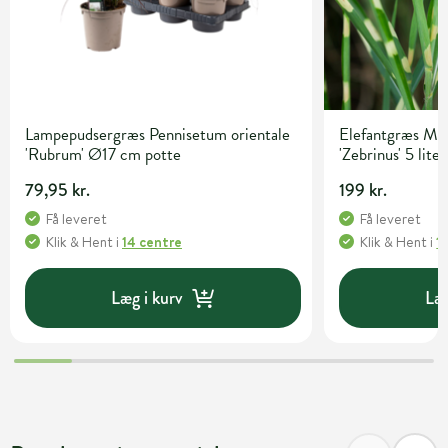
Lampepudsergræs Pennisetum orientale
Elefantgræs Mis
'Rubrum' Ø17 cm potte
'Zebrinus' 5 lite
79,95 kr.
199 kr.
Få leveret
Få leveret
Klik & Hent
i
14 centre
Klik & Hent
i
1
Læg i kurv
Læg