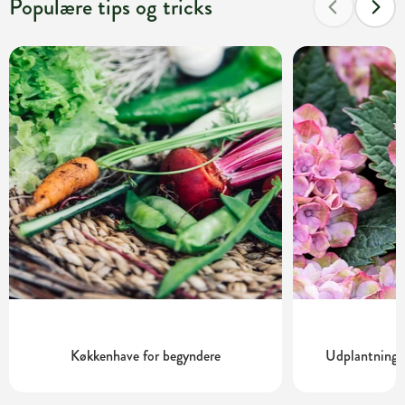
Populære tips og tricks
Køkkenhave for begyndere
Udplantning o