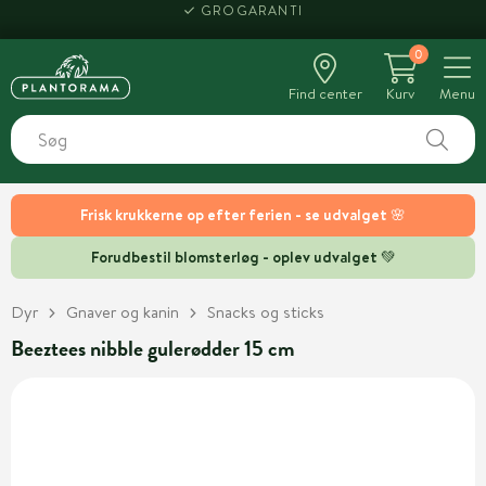
GROGARANTI
0
Find center
Kurv
Menu
Frisk krukkerne op efter ferien - se udvalget 🌸
Forudbestil blomsterløg - oplev udvalget 💚
Dyr
Gnaver og kanin
Snacks og sticks
Beeztees nibble gulerødder 15 cm