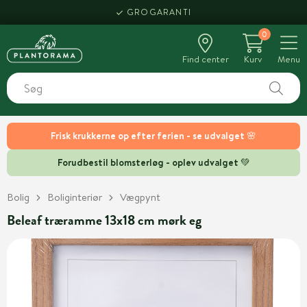
GROGARANTI
0
Find center
Kurv
Menu
Frisk krukkerne op efter ferien - se udvalget 🌸
Forudbestil blomsterløg - oplev udvalget 💚
Bolig
Boliginteriør
Vægpynt
Beleaf træramme 13x18 cm mørk eg