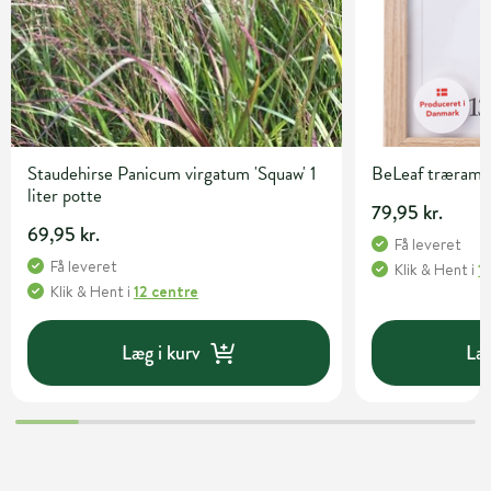
Staudehirse Panicum virgatum 'Squaw' 1
BeLeaf træramm
liter potte
79,95 kr.
69,95 kr.
Få leveret
Få leveret
Klik & Hent
i
1
Klik & Hent
i
12 centre
Læg i kurv
Læg