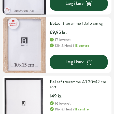
Læg i kurv
BeLeaf træramme 10x15 cm eg
69,95 kr.
Få leveret
Klik & Hent
i
13 centre
Læg i kurv
BeLeaf træramme A3 30x42 cm
sort
149 kr.
Få leveret
Klik & Hent
i
11 centre