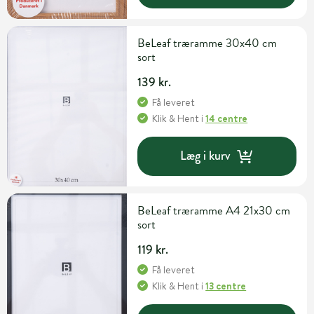
BeLeaf træramme 30x40 cm
sort
139 kr.
Få leveret
Klik & Hent
i
14 centre
Læg i kurv
BeLeaf træramme A4 21x30 cm
sort
119 kr.
Få leveret
Klik & Hent
i
13 centre