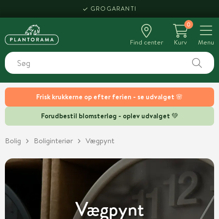
HENT SAMME DAG
GROGARANTI
0
Find center
Kurv
Menu
Frisk krukkerne op efter ferien - se udvalget 🌸
Forudbestil blomsterløg - oplev udvalget 💚
Bolig
Boliginteriør
Vægpynt
Vægpynt