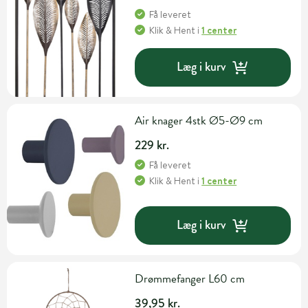
Få leveret
Klik & Hent
i
1 center
Læg i kurv
Air knager 4stk Ø5-Ø9 cm
229 kr.
Få leveret
Klik & Hent
i
1 center
Læg i kurv
Drømmefanger L60 cm
39,95 kr.