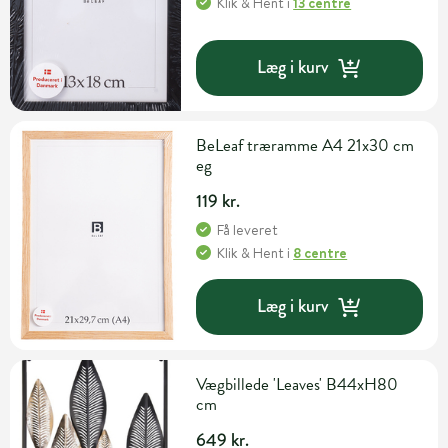
Klik & Hent
i
13 centre
Læg i kurv
BeLeaf træramme A4 21x30 cm
eg
119 kr.
Få leveret
Klik & Hent
i
8 centre
Læg i kurv
Vægbillede 'Leaves' B44xH80
cm
649 kr.