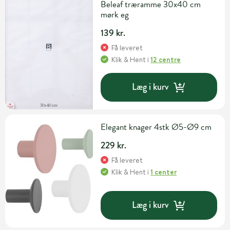
Beleaf træramme 30x40 cm
mørk eg
139 kr.
Få leveret
Klik & Hent
i
12 centre
Læg i kurv
Elegant knager 4stk Ø5-Ø9 cm
229 kr.
Få leveret
Klik & Hent
i
1 center
Læg i kurv