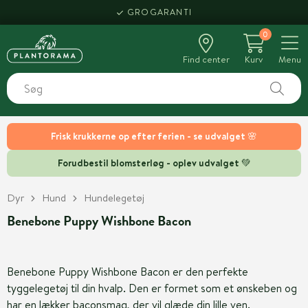
GROGARANTI
0
Find center
Kurv
Menu
Frisk krukkerne op efter ferien - se udvalget 🌸
Forudbestil blomsterløg - oplev udvalget 💚
Dyr
Hund
Hundelegetøj
Benebone Puppy Wishbone Bacon
Benebone Puppy Wishbone Bacon er den perfekte
tyggelegetøj til din hvalp. Den er formet som et ønskeben og
har en lækker baconsmag, der vil glæde din lille ven.