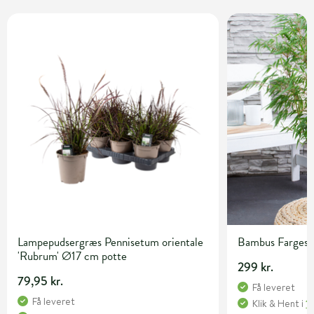
Lampepudsergræs Pennisetum orientale
Bambus Fargesia 
'Rubrum' Ø17 cm potte
299 kr.
79,95 kr.
Få leveret
Få leveret
Klik & Hent
i
1