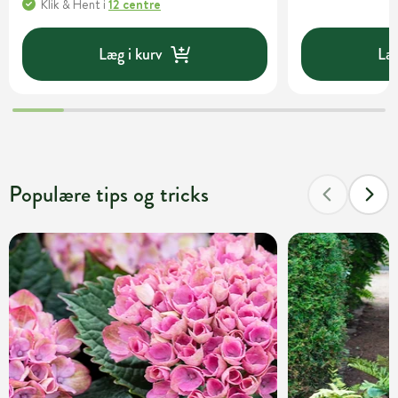
Klik & Hent
i
12 centre
Læg i kurv
Læg
Populære tips og tricks