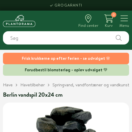
GROGARANTI
0
Find center
Kurv
Menu
Frisk krukkerne op efter ferien - se udvalget 🌸
Forudbestil blomsterløg - oplev udvalget 💚
Have
Havetilbehør
Springvand, vandfontæner og vandkunst
Berlin vandspil 20x24 cm