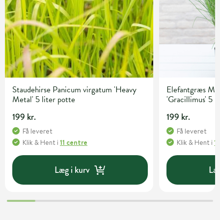
Staudehirse Panicum virgatum 'Heavy
Elefantgræs Mis
Metal' 5 liter potte
'Gracillimus' 5 l
199 kr.
199 kr.
Få leveret
Få leveret
Klik & Hent
i
11 centre
Klik & Hent
i
1
Læg i kurv
Læg