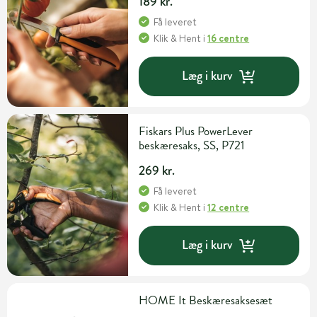
189 kr.
Få leveret
Klik & Hent
i
16 centre
Læg i kurv
Fiskars Plus PowerLever
beskæresaks, SS, P721
269 kr.
Få leveret
Klik & Hent
i
12 centre
Læg i kurv
HOME It Beskæresaksesæt