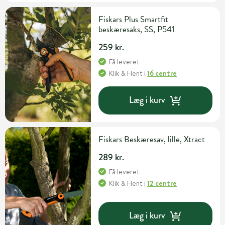
Fiskars Plus Smartfit
beskæresaks, SS, P541
259 kr.
Få leveret
Klik & Hent
i
16 centre
Læg i kurv
Fiskars Beskæresav, lille, Xtract
289 kr.
Få leveret
Klik & Hent
i
12 centre
Læg i kurv