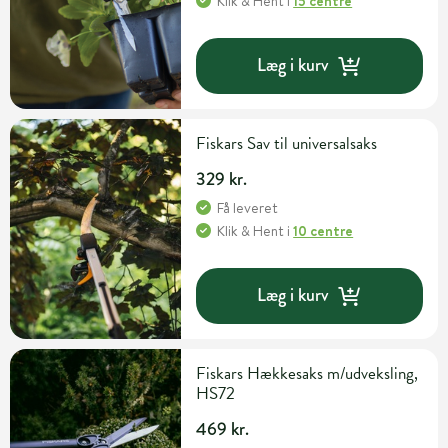
Klik & Hent
i
15 centre
Læg i kurv
Fiskars Sav til universalsaks
329 kr.
Få leveret
Klik & Hent
i
10 centre
Læg i kurv
Fiskars Hækkesaks m/udveksling,
HS72
469 kr.