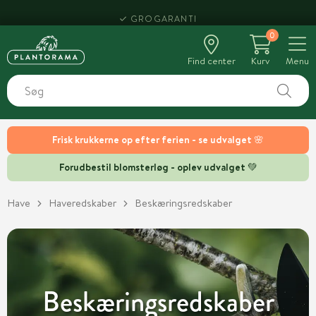
HENT SAMME DAG
0
Find center
Kurv
Menu
Frisk krukkerne op efter ferien - se udvalget 🌸
Forudbestil blomsterløg - oplev udvalget 💚
Have
Haveredskaber
Beskæringsredskaber
Beskæringsredskaber