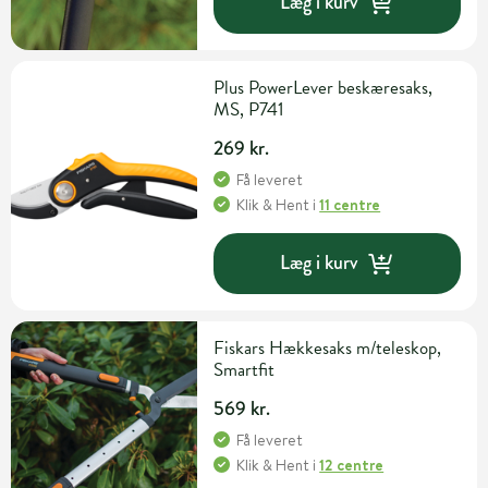
Læg i kurv
Plus PowerLever beskæresaks,
MS, P741
269 kr.
Få leveret
Klik & Hent
i
11 centre
Læg i kurv
Fiskars Hækkesaks m/teleskop,
Smartfit
569 kr.
Få leveret
Klik & Hent
i
12 centre