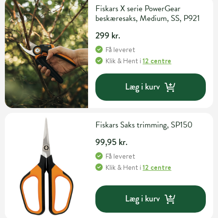
Fiskars X serie PowerGear
beskæresaks, Medium, SS, P921
299 kr.
Få leveret
Klik & Hent
i
12 centre
Læg i kurv
Fiskars Saks trimming, SP150
99,95 kr.
Få leveret
Klik & Hent
i
12 centre
Læg i kurv