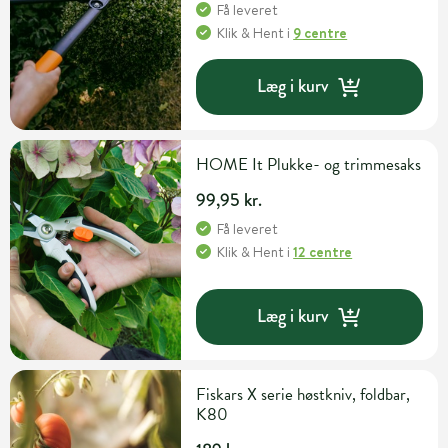
Få leveret
Klik & Hent
i
9 centre
Læg i kurv
HOME It Plukke- og trimmesaks
99,95 kr.
Få leveret
Klik & Hent
i
12 centre
Læg i kurv
Fiskars X serie høstkniv, foldbar,
K80