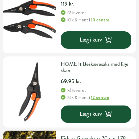
119 kr.
Få leveret
Klik & Hent
i
10 centre
Læg i kurv
HOME It Beskæresaks med lige
skær
69,95 kr.
Få leveret
Klik & Hent
i
12 centre
Læg i kurv
Fiskars Grensaks ss 70 cm, L78,