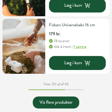
Læg i kurv
Fiskars Universalsaks 16 cm
179 kr.
Få leveret
Klik & Hent
i
7 centre
Læg i kurv
Viser 30 ud af 45
Vis flere produkter