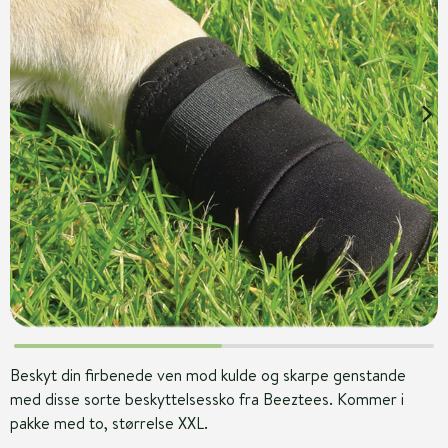
Beskyt din firbenede ven mod kulde og skarpe genstande
med disse sorte beskyttelsessko fra Beeztees. Kommer i
pakke med to, størrelse XXL.