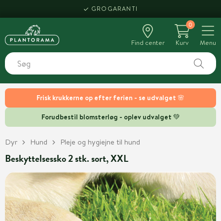
GROGARANTI
0
Find center
Kurv
Menu
Frisk krukkerne op efter ferien - se udvalget 🌸
Forudbestil blomsterløg - oplev udvalget 💚
Dyr
Hund
Pleje og hygiejne til hund
Beskyttelsessko 2 stk. sort, XXL