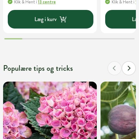
Klik & Hent
i
13 centre
Klik & Hent
i
1
Læg i kurv
Læg
Populære tips og tricks