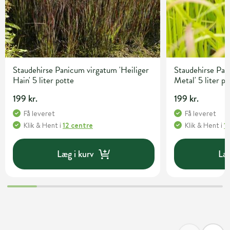
Staudehirse Panicum virgatum 'Heiliger
Staudehirse Pan
Hain' 5 liter potte
Metal' 5 liter p
199 kr.
199 kr.
Få leveret
Få leveret
Klik & Hent
i
12 centre
Klik & Hent
i
1
Læg i kurv
Læg