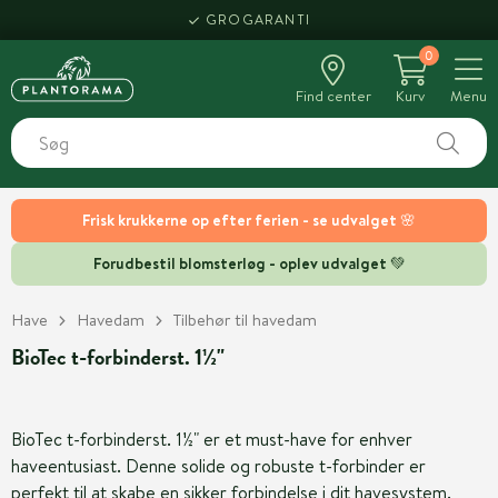
GROGARANTI
0
Find center
Kurv
Menu
Frisk krukkerne op efter ferien - se udvalget 🌸
Forudbestil blomsterløg - oplev udvalget 💚
Have
Havedam
Tilbehør til havedam
BioTec t-forbinderst. 1½"
BioTec t-forbinderst. 1½" er et must-have for enhver
haveentusiast. Denne solide og robuste t-forbinder er
perfekt til at skabe en sikker forbindelse i dit havesystem.