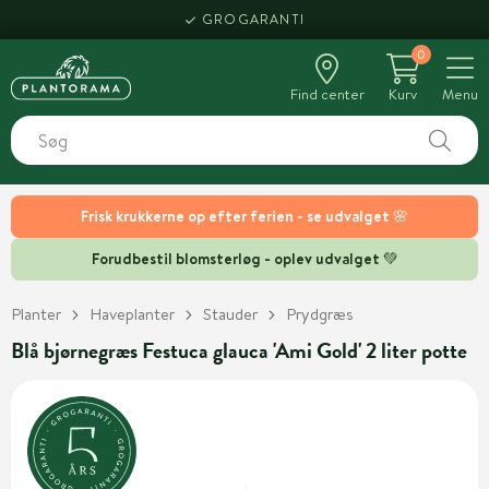
GROGARANTI
0
Find center
Kurv
Menu
Frisk krukkerne op efter ferien - se udvalget 🌸
Forudbestil blomsterløg - oplev udvalget 💚
Planter
Haveplanter
Stauder
Prydgræs
Blå bjørnegræs Festuca glauca 'Ami Gold' 2 liter potte