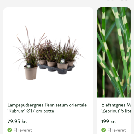
Lampepudsergræs Pennisetum orientale
Elefantgræs Mis
'Rubrum' Ø17 cm potte
'Zebrinus' 5 lite
79,95 kr.
199 kr.
Få leveret
Få leveret