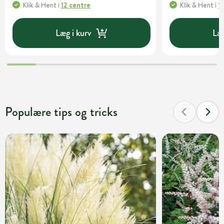
Klik & Hent
i
12 centre
Klik & Hent
i
1
Læg i kurv
Læg
Populære tips og tricks